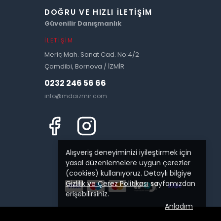
DOĞRU VE HIZLI İLETIŞIM
Güvenilir Danışmanlık
İLETIŞIM
Meriç Mah. Sanat Cad. No:4/2
Çamdibi, Bornova / İZMİR
0232 246 56 66
info@mdaizmir.com
Alışveriş deneyiminizi iyileştirmek için
yasal düzenlemelere uygun çerezler
(cookies) kullanıyoruz. Detaylı bilgiye
Gizlilik ve Çerez Politikası
sayfamızdan
erişebilirsiniz.
Anladım