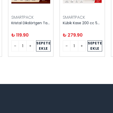
SMARTPACK
SMARTPACK
Kristal Dikdörtgen Tatlı Kasesi 6'lı Kapaklı
Kübik Kase 200 cc 50'li
₺ 119.90
₺ 279.90
SEPETE
SEPETE
EKLE
EKLE