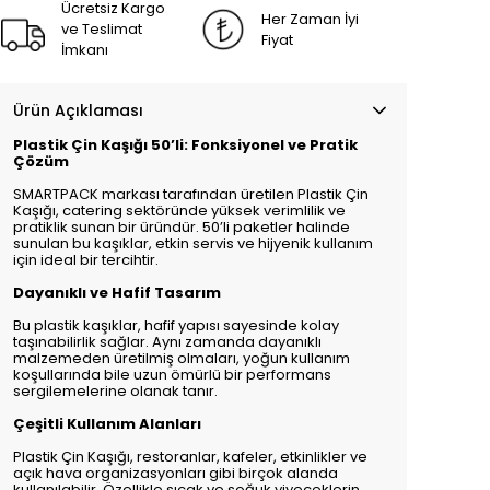
Ücretsiz Kargo
Her Zaman İyi
ve Teslimat
Fiyat
İmkanı
Ürün Açıklaması
Plastik Çin Kaşığı 50’li: Fonksiyonel ve Pratik
Çözüm
SMARTPACK markası tarafından üretilen Plastik Çin
Kaşığı, catering sektöründe yüksek verimlilik ve
pratiklik sunan bir üründür. 50’li paketler halinde
sunulan bu kaşıklar, etkin servis ve hijyenik kullanım
için ideal bir tercihtir.
Dayanıklı ve Hafif Tasarım
Bu plastik kaşıklar, hafif yapısı sayesinde kolay
taşınabilirlik sağlar. Aynı zamanda dayanıklı
malzemeden üretilmiş olmaları, yoğun kullanım
koşullarında bile uzun ömürlü bir performans
sergilemelerine olanak tanır.
Çeşitli Kullanım Alanları
Plastik Çin Kaşığı, restoranlar, kafeler, etkinlikler ve
açık hava organizasyonları gibi birçok alanda
kullanılabilir. Özellikle sıcak ve soğuk yiyeceklerin