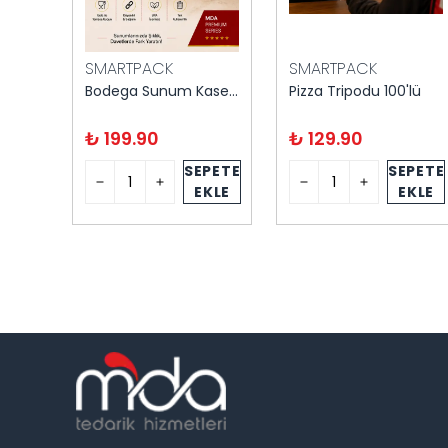
SMARTPACK
SMARTPACK
Kristal Sütlaç Kase Kare 8'li Kapaklı
Bodega Sunum Kasesi 250 cc 30 adet
Pizza Tripodu 100'lü
₺ 199.90
₺ 129.90
PETE
SEPETE
SEPETE
KLE
EKLE
EKLE