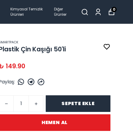
Kimyasal Temizlik
Diğer
0
Ürünleri
Ürünler
SMARTPACK
Plastik Çin Kaşığı 50'li
₺ 149.90
Paylaş
:
SEPETE EKLE
HEMEN AL