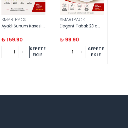
SMARTPACK
SMARTPACK
SMA
Ayaklı Sunum Kasesi 200 cc 25'li
Elegant Tabak 23 cm 6'lı
₺ 159.90
₺ 99.90
₺ 1
SEPETE
SEPETE
EKLE
EKLE