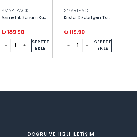
SMARTPACK
SMARTPACK
SMA
Asimetrik Sunum Kasesi 250 cc 20 adet
Kristal Dikdörtgen Tatlı Kasesi 6'lı Kapaklı
₺ 189.90
₺ 119.90
₺ 1
SEPETE
SEPETE
EKLE
EKLE
DOĞRU VE HIZLI İLETIŞIM