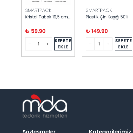
SMARTPACK
SMARTPACK
50'li
Kristal Tabak 19,5 cm 6'lı
Plastik Çin Kaşığı 50'li
₺ 59.90
₺ 149.90
PETE
SEPETE
SEPETE
KLE
EKLE
EKLE
Sözleşmeler
Kategorilerimiz