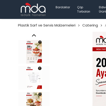
Bardaklar
Çöp
Eldiv
Torbaları
Ürünl
Plastik Sarf ve Servis Malzemeleri
Catering