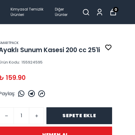
Kimyasal Temizlik
Diğer
0
Ürünleri
Ürünler
SMARTPACK
Ayaklı Sunum Kasesi 200 cc 25'li
Ürün Kodu
:
155924595
₺ 159.90
Paylaş
:
SEPETE EKLE
HEMEN AL