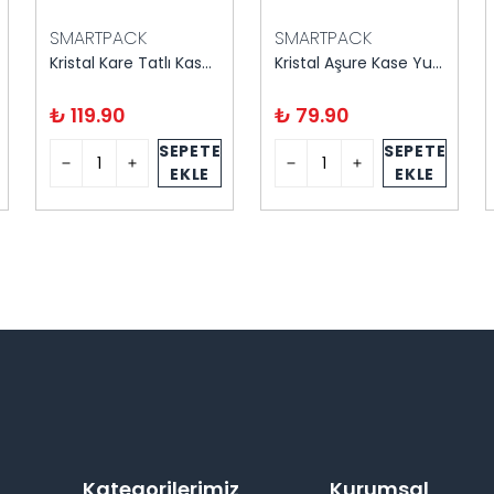
SMARTPACK
SMARTPACK
Kristal Kare Tatlı Kasesi 6'lı Kapaklı
Kristal Aşure Kase Yuvarlak 8'li Kapaklı
₺ 119.90
₺ 79.90
SEPETE
SEPETE
EKLE
EKLE
Kategorilerimiz
Kurumsal