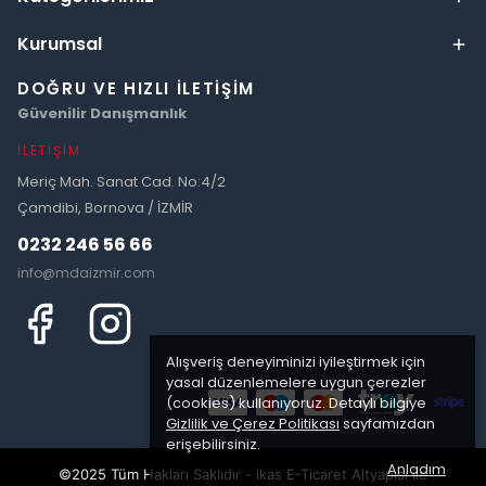
Kurumsal
DOĞRU VE HIZLI İLETIŞIM
Güvenilir Danışmanlık
İLETIŞIM
Meriç Mah. Sanat Cad. No:4/2
Çamdibi, Bornova / İZMİR
0232 246 56 66
info@mdaizmir.com
Alışveriş deneyiminizi iyileştirmek için
yasal düzenlemelere uygun çerezler
(cookies) kullanıyoruz. Detaylı bilgiye
Gizlilik ve Çerez Politikası
sayfamızdan
erişebilirsiniz.
Anladım
©2025 Tüm Hakları Saklıdır - ikas E-Ticaret
Altyapısı ile