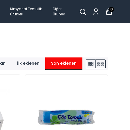
Kimyasal Temizlik
Diğer
0
Ürünleri
Ürünler
lan
İlk eklenen
Son eklenen