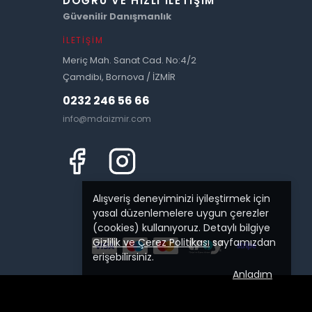
DOĞRU VE HIZLI İLETIŞIM
Güvenilir Danışmanlık
İLETIŞIM
Meriç Mah. Sanat Cad. No:4/2
Çamdibi, Bornova / İZMİR
0232 246 56 66
info@mdaizmir.com
Alışveriş deneyiminizi iyileştirmek için
yasal düzenlemelere uygun çerezler
(cookies) kullanıyoruz. Detaylı bilgiye
Gizlilik ve Çerez Politikası
sayfamızdan
erişebilirsiniz.
Anladım