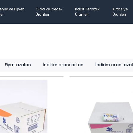
enler ve Hijyen
Gıda ve İçecek
Kağıt Temizlik
Kırtasiye
eri
Ürünleri
Ürünleri
Ürünleri
Fiyat azalan
İndirim oranı artan
İndirim oranı aza