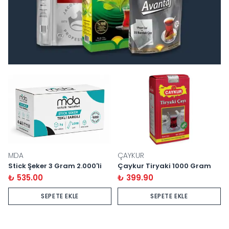
MDA
ÇAYKUR
Stick Şeker 3 Gram 2.000'li
Çaykur Tiryaki 1000 Gram
₺ 535.00
₺ 399.90
SEPETE EKLE
SEPETE EKLE