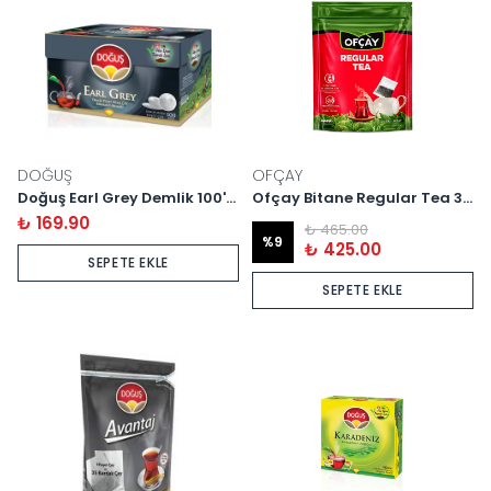
DOĞUŞ
OFÇAY
Doğuş Earl Grey Demlik 100'lü
Ofçay Bitane Regular Tea 30 Adet *30 Gram
₺ 169.90
₺ 465.00
%
9
₺ 425.00
SEPETE EKLE
SEPETE EKLE