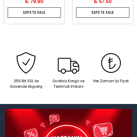
₺ 79.90
₺ 57.50
SEPETE EKLE
SEPETE EKLE
256 Bit SSL ile
Ücretsiz Kargo ve
Her Zaman İyi Fiyat
Güvende Alışveriş
Teslimat İmkanı