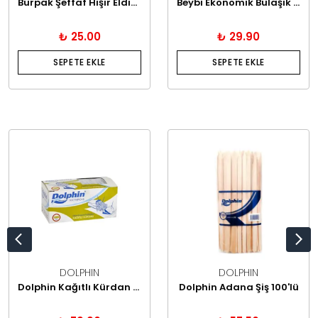
Burpak Şeffaf Hışır Eldiven – 100’lük Paket – 0,55 gr/adet
Beybi Ekonomik Bulaşık Eldiveni
₺ 25.00
₺ 29.90
SEPETE EKLE
SEPETE EKLE
DOLPHIN
DOLPHIN
Dolphin Kağıtlı Kürdan 1.000'li
Dolphin Adana Şiş 100'lü