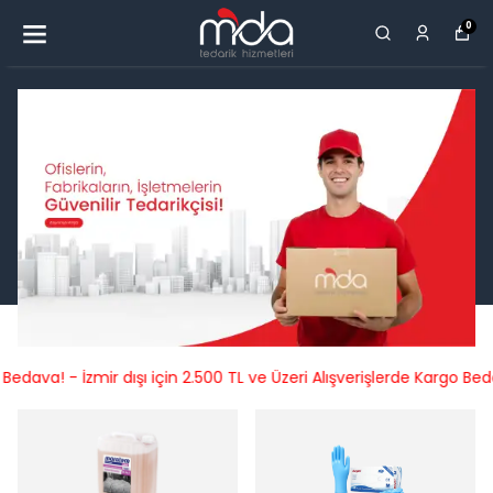
0
çin 2.500 TL ve Üzeri Alışverişlerde Kargo Bedava!
İzmir ili için