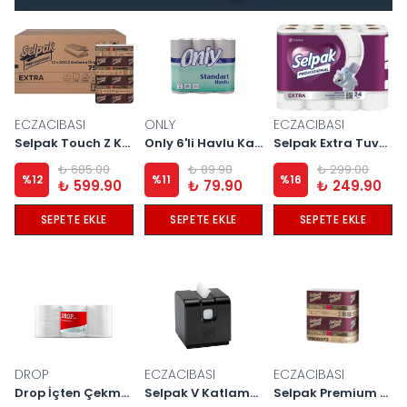
ECZACIBASI
ONLY
ECZACIBASI
Selpak Touch Z Katlama Dispenser Havlu 200 Yaprak 12 Paket
Only 6'li Havlu Kağıt
Selpak Extra Tuvalet Kağıdı 24'lü
₺ 685.00
₺ 89.90
₺ 299.00
%
12
%
11
%
16
₺ 599.90
₺ 79.90
₺ 249.90
SEPETE EKLE
SEPETE EKLE
SEPETE EKLE
DROP
ECZACIBASI
ECZACIBASI
Drop İçten Çekme Havlu 3,5 kg
Selpak V Katlama Picasso Masaüstü Aparat
Selpak Premium Dispenser Peçete 250X18