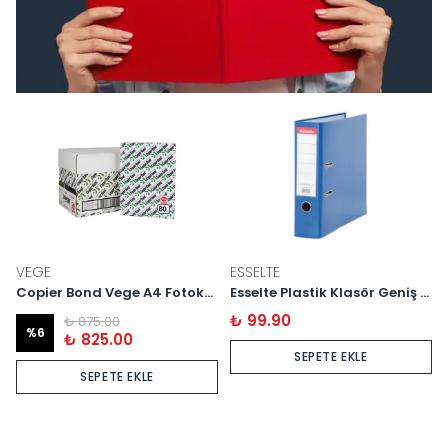
VEGE
ESSELTE
Copier Bond Vege A4 Fotokopi Kağıdı 500 Yaprak *5 Paket
Esselte Plastik Klasör Geniş A4
₺ 99.90
₺ 875.00
%
6
₺ 825.00
SEPETE EKLE
SEPETE EKLE