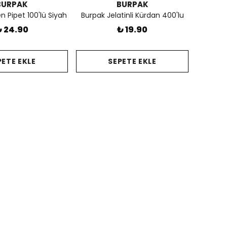
BURPAK
BURPAK
n Pipet 100'lü Siyah
Burpak Jelatinli Kürdan 400'lu
 24.90
₺ 19.90
PETE EKLE
SEPETE EKLE