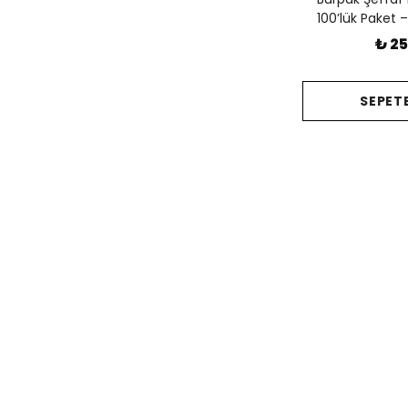
100’lük Paket 
₺ 25
SEPETE