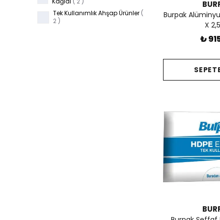
Kağıdı
(
2
)
BUR
Tek Kullanımlık Ahşap Ürünler
(
Burpak Alüminy
2
)
X 2,
₺ 91
SEPETE
BUR
Burpak Şeffaf H