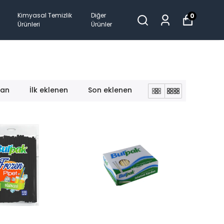
Kimyasal Temizlik
Diğer
0
Ürünleri
Ürünler
lan
İlk eklenen
Son eklenen