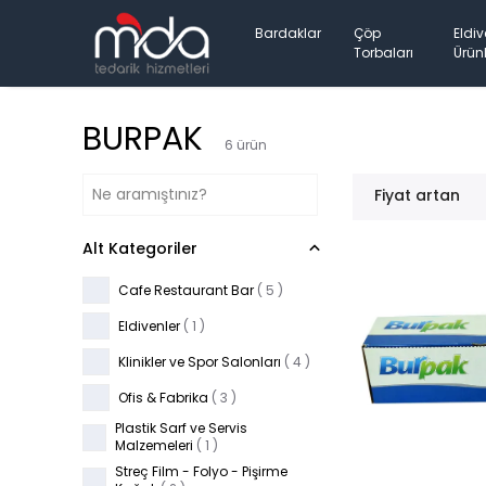
Bardaklar
Çöp
Eldiv
Torbaları
Ürünl
BURPAK
6
ürün
Fiyat artan
Alt Kategoriler
Cafe Restaurant Bar
(
5
)
Eldivenler
(
1
)
Klinikler ve Spor Salonları
(
4
)
Ofis & Fabrika
(
3
)
Plastik Sarf ve Servis
Malzemeleri
(
1
)
Streç Film - Folyo - Pişirme