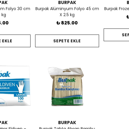
PAK
BURPAK
um Folyo 30 cm
Burpak Alüminyum Folyo 45 cm
Burpak Froze
5 kg
X 2.5 kg
₺
5.00
₺ 825.00
SE
 EKLE
SEPETE EKLE
PAK
BURPAK
ışır Eldiven –
Burpak Tahta Ahşap Bambu