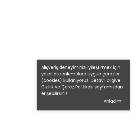
Alışveriş deneyiminizi iyileştirmek için
yasal düzenlemelere uygun çerezler
(cookies) kullanıyoruz. Detaylı bilgiye
Gizlilik ve Çerez Politikası
sayfamızdan
erişebilirsiniz.
Anladım