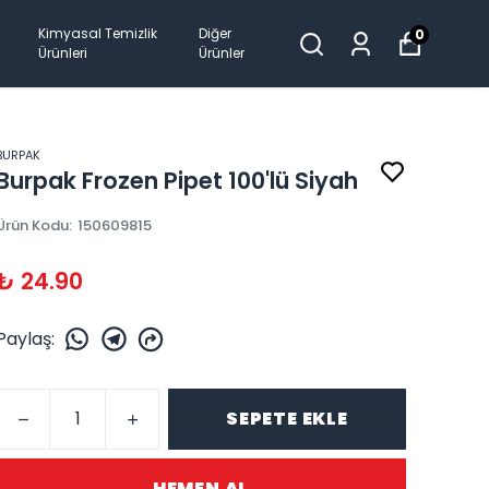
Kimyasal Temizlik
Diğer
0
Ürünleri
Ürünler
BURPAK
Burpak Frozen Pipet 100'lü Siyah
Ürün Kodu
:
150609815
₺ 24.90
Paylaş
:
SEPETE EKLE
HEMEN AL