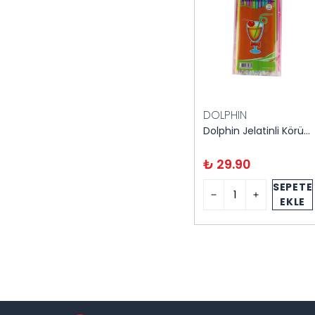
DOLPHIN
Dolphin Jelatinli Körüklü Pipet 50'li
₺ 29.90
SEPETE
EKLE