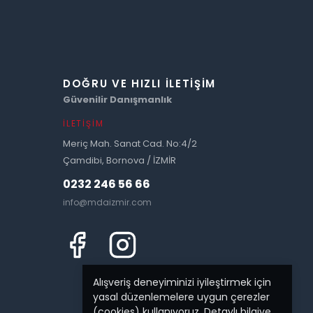
DOĞRU VE HIZLI İLETIŞIM
Güvenilir Danışmanlık
İLETIŞIM
Meriç Mah. Sanat Cad. No:4/2
Çamdibi, Bornova / İZMİR
0232 246 56 66
info@mdaizmir.com
Alışveriş deneyiminizi iyileştirmek için
yasal düzenlemelere uygun çerezler
(cookies) kullanıyoruz. Detaylı bilgiye