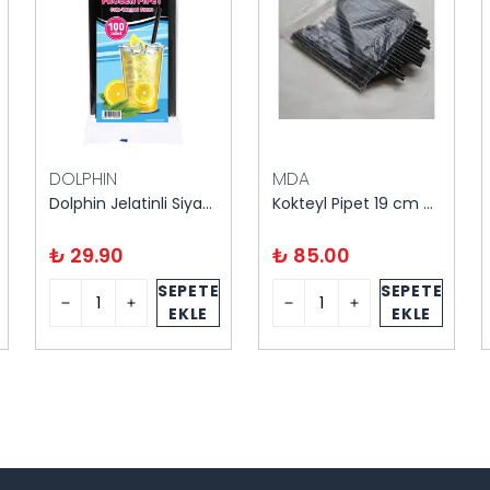
DOLPHIN
MDA
Dolphin Jelatinli Siyah Frozen Pipet 100'lü
Kokteyl Pipet 19 cm 300'lü
₺ 29.90
₺ 85.00
SEPETE
SEPETE
EKLE
EKLE