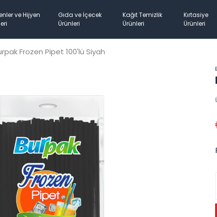
enler ve Hijyen
Gıda ve İçecek
Kağıt Temizlik
Kırtasiye
eri
Ürünleri
Ürünleri
Ürünleri
urpak Frozen Pipet 100'lü Siyah