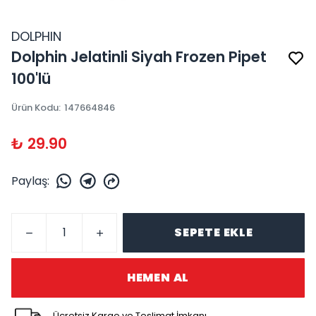
DOLPHIN
Dolphin Jelatinli Siyah Frozen Pipet
100'lü
Ürün Kodu
:
147664846
₺ 29.90
Paylaş
:
SEPETE EKLE
HEMEN AL
Ücretsiz Kargo ve Teslimat İmkanı