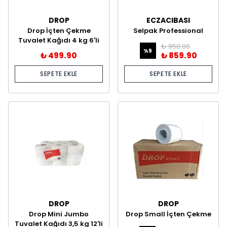
DROP
ECZACIBASI
Drop İçten Çekme
Selpak Professional
Tuvalet Kağıdı 4 kg 6'li
İçten Çekme Tuvalet
₺ 950.00
Kağıdı 120 Metre
%
9
₺ 499.90
₺ 859.90
SEPETE EKLE
SEPETE EKLE
DROP
DROP
Drop Mini Jumbo
Drop Small İçten Çekme
Tuvalet Kağıdı 3,5 kg 12'li
Tuvalet Kağıdı 4 kg 12'li