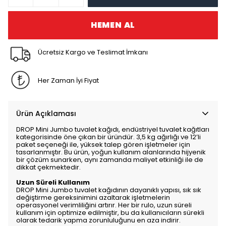
HEMEN AL
Ücretsiz Kargo ve Teslimat İmkanı
Her Zaman İyi Fiyat
Ürün Açıklaması
DROP Mini Jumbo tuvalet kağıdı, endüstriyel tuvalet kağıtları
kategorisinde öne çıkan bir üründür. 3,5 kg ağırlığı ve 12’li
paket seçeneği ile, yüksek talep gören işletmeler için
tasarlanmıştır. Bu ürün, yoğun kullanım alanlarında hijyenik
bir çözüm sunarken, aynı zamanda maliyet etkinliği ile de
dikkat çekmektedir.
Uzun Süreli Kullanım
DROP Mini Jumbo tuvalet kağıdının dayanıklı yapısı, sık sık
değiştirme gereksinimini azaltarak işletmelerin
operasyonel verimliliğini artırır. Her bir rulo, uzun süreli
kullanım için optimize edilmiştir, bu da kullanıcıların sürekli
olarak tedarik yapma zorunluluğunu en aza indirir.