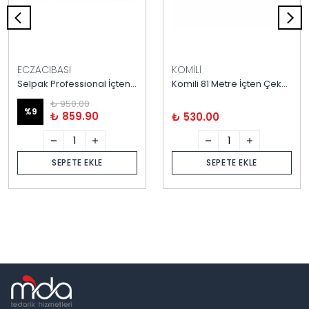
ECZACIBASI
KOMİLİ
Selpak Professional İçten Çekme Tuvalet Kağıdı 120 Metre
Komili 81 Metre İçten Çekmeli Tuvalet Kağıdı 4 kg 12'li
₺ 950.00
%
9
₺ 859.90
₺ 530.00
SEPETE EKLE
SEPETE EKLE