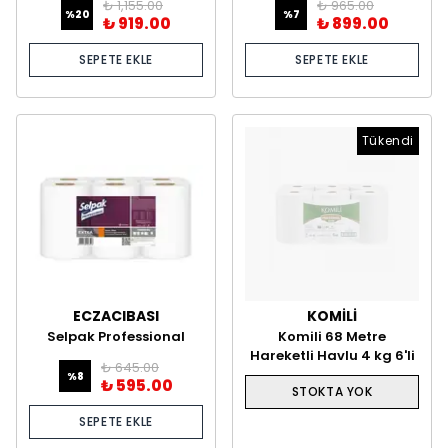
₺ 1,155.00
₺ 965.00
150 Metre
%
20
%
7
₺ 919.00
₺ 899.00
SEPETE EKLE
SEPETE EKLE
Tükendi
ECZACIBASI
KOMİLİ
Selpak Professional
Komili 68 Metre
Hareketli Havlu 85 mt
Hareketli Havlu 4 kg 6'li
₺ 645.00
%
8
₺ 595.00
STOKTA YOK
SEPETE EKLE