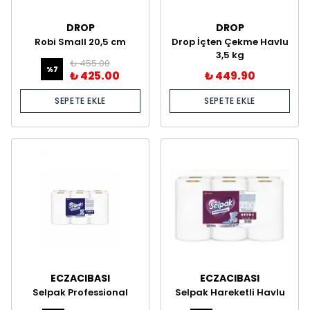
DROP
DROP
Robi Small 20,5 cm
Drop İçten Çekme Havlu
Hareketli Havlu 3,5 kg
3,5 kg
₺ 455.00
%
7
₺ 425.00
₺ 449.90
SEPETE EKLE
SEPETE EKLE
ECZACIBASI
ECZACIBASI
Selpak Professional
Selpak Hareketli Havlu
Hareketli Havlu 19.5 cm
135 Metre