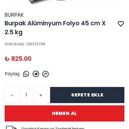
BURPAK
Burpak Alüminyum Folyo 45 cm X
2.5 kg
Ürün Kodu
:
132212766
₺ 825.00
Paylaş
:
SEPETE EKLE
HEMEN AL
Ücretsiz Kargo ve Teslimat İmkanı