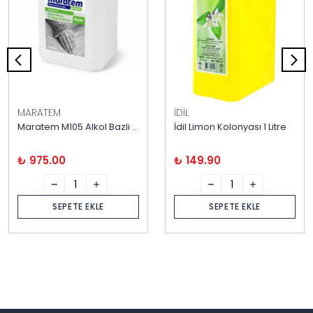
MARATEM
İDİL
Maratem M105 Alkol Bazli El Dezenfektani 5 Litre
İdil Limon Kolonyası 1 Litre
₺ 975.00
₺ 149.90
SEPETE EKLE
SEPETE EKLE