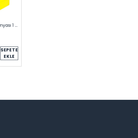
İdil Limon Kolonyası 1 Litre
SEPETE
EKLE