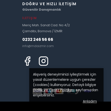
DOĞRU VE HIZLI İLETIŞIM
Güvenilir Danışmanlık
İLETIŞIM
Meriç Mah. Sanat Cad. No:4/2
Çamdibi, Bornova / İZMİR
0232 246 56 66
info@mdaizmir.com
Alışveriş deneyiminizi iyileştirmek için
yasal düzenlemelere uygun çerezler
(cookies) kullanıyoruz. Detaylı bilgiye
Gizlilik ve Çerez Politikası
sayfamızdan
erişebilirsiniz.
Anladım