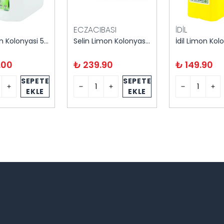
ECZACIBASI
İDİL
İdil Limon Kolonyasi 5 Litre
Selin Limon Kolonyası 1 Litre
.00
₺ 239.90
₺ 149.90
SEPETE
SEPETE
EKLE
EKLE