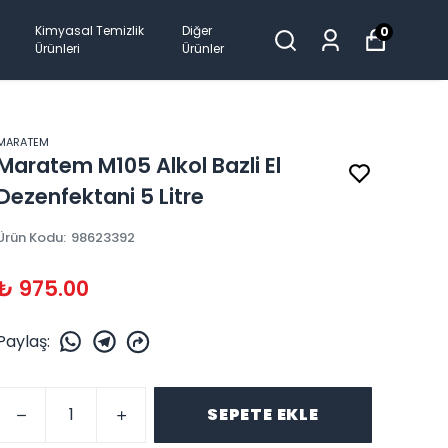
Kimyasal Temizlik
Diğer
0
Ürünleri
Ürünler
MARATEM
Maratem M105 Alkol Bazli El
Dezenfektani 5 Litre
Ürün Kodu
:
98623392
₺ 975.00
Paylaş
:
SEPETE EKLE