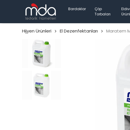
Bardaklar
Çöp
Eldiv
Torbaları
Ürünl
Hijyen Ürünleri
El Dezenfektanları
Maratem M10