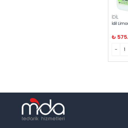
İDİL
₺ 575