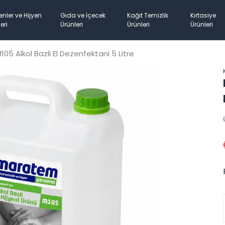
enler ve Hijyen
Gıda ve İçecek
Kağıt Temizlik
Kırtasiye
eri
Ürünleri
Ürünleri
Ürünleri
5 Alkol Bazli El Dezenfektani 5 Litre