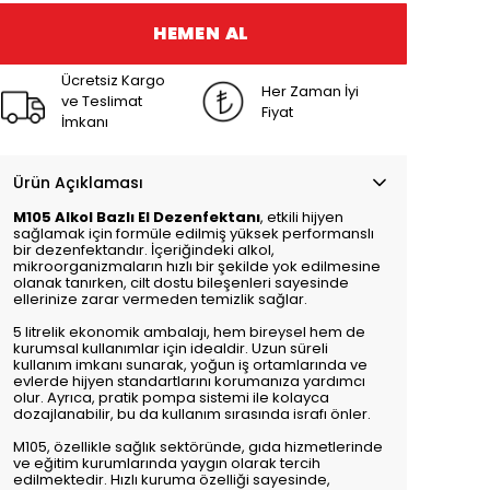
HEMEN AL
Ücretsiz Kargo
Her Zaman İyi
ve Teslimat
Fiyat
İmkanı
Ürün Açıklaması
M105 Alkol Bazlı El Dezenfektanı
, etkili hijyen
sağlamak için formüle edilmiş yüksek performanslı
bir dezenfektandır. İçeriğindeki alkol,
mikroorganizmaların hızlı bir şekilde yok edilmesine
olanak tanırken, cilt dostu bileşenleri sayesinde
ellerinize zarar vermeden temizlik sağlar.
5 litrelik ekonomik ambalajı, hem bireysel hem de
kurumsal kullanımlar için idealdir. Uzun süreli
kullanım imkanı sunarak, yoğun iş ortamlarında ve
evlerde hijyen standartlarını korumanıza yardımcı
olur. Ayrıca, pratik pompa sistemi ile kolayca
dozajlanabilir, bu da kullanım sırasında israfı önler.
M105, özellikle sağlık sektöründe, gıda hizmetlerinde
ve eğitim kurumlarında yaygın olarak tercih
edilmektedir. Hızlı kuruma özelliği sayesinde,