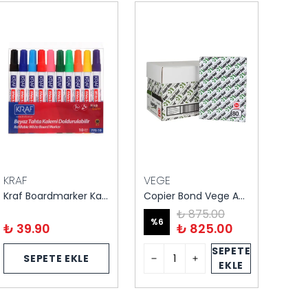
KRAF
VEGE
PEN
Kraf Boardmarker Kalem - Kırmızı/mavi/siyah
Copier Bond Vege A4 Fotokopi Kağıdı 500 Yaprak *5 Paket
₺ 875.00
%
6
₺ 39.90
₺ 825.00
₺ 2
SEPETE
SEPETE EKLE
EKLE