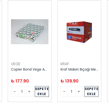
VEGE
KRAF
Copier Bond Vege A4 Fotokopi Kağıdı 500 Sayfa
Kraf Maket Bıçağı Metal Gövdeli
₺ 177.90
₺ 139.90
SEPETE
SEPETE
EKLE
EKLE