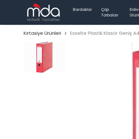
Bardaklar
Çöp
Eldiv
Torbaları
Ürünl
Kırtasiye Ürünleri
Esselte Plastik Klasör Geniş A