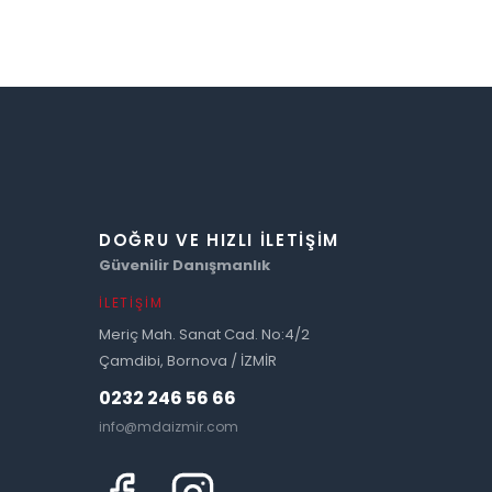
DOĞRU VE HIZLI İLETIŞIM
Güvenilir Danışmanlık
İLETIŞIM
Meriç Mah. Sanat Cad. No:4/2
Çamdibi, Bornova / İZMİR
0232 246 56 66
info@mdaizmir.com