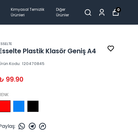
Kimyasal Temizlik
Diğer
0
Ürünleri
Ürünler
ESSELTE
Esselte Plastik Klasör Geniş A4
Ürün Kodu
:
120470845
₺ 99.90
RENK
Paylaş
: