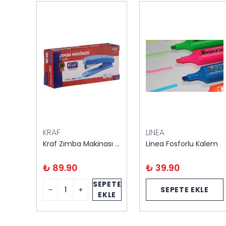
KRAF
LINEA
Esselte Plastik Klasör Dar A4
Kraf Zımba Makinası No:10
Linea Fosforlu Kalem
₺ 89.90
₺ 39.90
SEPETE
E
SEPETE EKLE
EKLE