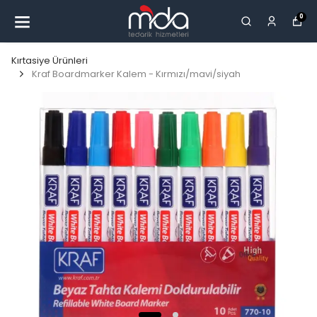
0
Kırtasiye Ürünleri
Kraf Boardmarker Kalem - Kırmızı/mavi/siyah