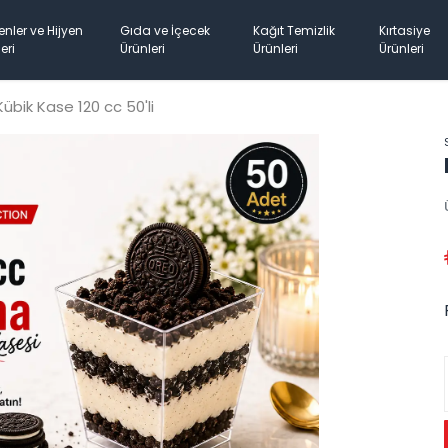
enler ve Hijyen
Gıda ve İçecek
Kağıt Temizlik
Kırtasiye
eri
Ürünleri
Ürünleri
Ürünleri
Kübik Kase 120 cc 50'li