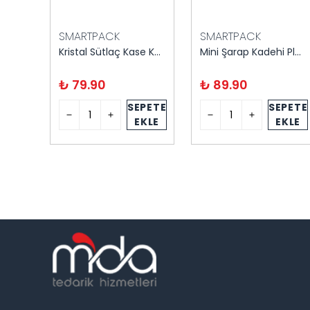
SMARTPACK
SMARTPACK
Kristal Dikdörtgen Tatlı Kasesi 6'lı Kapaklı
Kristal Sütlaç Kase Kare 8'li Kapaklı
Mini Şarap Kadehi Plastik Şeffaf 6'lı
₺ 79.90
₺ 89.90
PETE
SEPETE
SEPETE
KLE
EKLE
EKLE