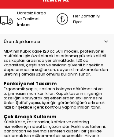
Ücretsiz Kargo
Her Zaman İyi
ve Teslimat
Fiyat
İmkanı
Ürün Açıklaması
MDA’nın Kübik Kase 120 cc 50’li modeli, profesyonel
mutfaklar için özel olarak tasarlanmış yüksek kaliteli
sos kapları arasında yer almaktadır. 120 cc
kapasitesi, çeşitli sos ve sıvıların güvenli bir şekilde
depolanmasını sağlarken, dayanıklı malzemelerden
üretilmiş olması uzun ömürlü kullanım sunar.
Fonksiyonel Tasarım
Ergonomik yapısı, sosların kolayca dökülmesini ve
taşınmasını mümkün kılar. Kapak tasarımı, içeriğin
tazeliğini koruyarak dış etkenlerden etkilenmesini
önler. Şeffaf yapısı, içeriğin görünürlüğünü artırarak
hızlı bir şekilde içerik kontrolü yapma imkanı tanır.
Çok Amaçlı Kullanım
Kübik Kase, restoranlar, kafeler ve catering
hizmetleri için ideal bir çözümdür. Farklı sos türlerini,
baharatları ve sıvı malzemeleri düzenli bir şekilde
saklamak için mükemmel bir seçenektir. Hijyenik