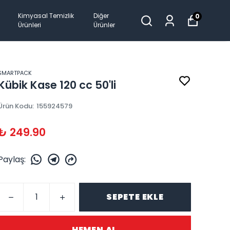
Kimyasal Temizlik
Diğer
0
Ürünleri
Ürünler
SMARTPACK
Kübik Kase 120 cc 50'li
Ürün Kodu
:
155924579
₺ 249.90
Paylaş
:
SEPETE EKLE
HEMEN AL