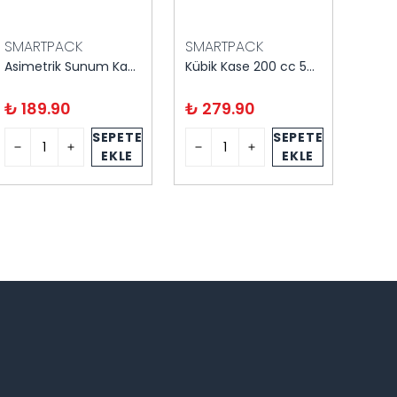
SMARTPACK
SMARTPACK
SMA
Asimetrik Sunum Kasesi 250 cc 20 adet
Kübik Kase 200 cc 50'li
₺ 189.90
₺ 279.90
₺ 5
SEPETE
SEPETE
EKLE
EKLE