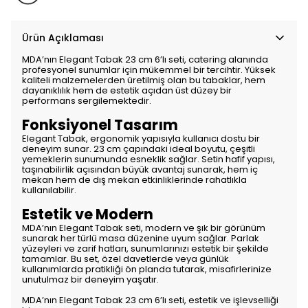
Ürün Açıklaması
MDA’nın Elegant Tabak 23 cm 6’lı seti, catering alanında
profesyonel sunumlar için mükemmel bir tercihtir. Yüksek
kaliteli malzemelerden üretilmiş olan bu tabaklar, hem
dayanıklılık hem de estetik açıdan üst düzey bir
performans sergilemektedir.
Fonksiyonel Tasarım
Elegant Tabak, ergonomik yapısıyla kullanıcı dostu bir
deneyim sunar. 23 cm çapındaki ideal boyutu, çeşitli
yemeklerin sunumunda esneklik sağlar. Setin hafif yapısı,
taşınabilirlik açısından büyük avantaj sunarak, hem iç
mekan hem de dış mekan etkinliklerinde rahatlıkla
kullanılabilir.
Estetik ve Modern
MDA’nın Elegant Tabak seti, modern ve şık bir görünüm
sunarak her türlü masa düzenine uyum sağlar. Parlak
yüzeyleri ve zarif hatları, sunumlarınızı estetik bir şekilde
tamamlar. Bu set, özel davetlerde veya günlük
kullanımlarda pratikliği ön planda tutarak, misafirlerinize
unutulmaz bir deneyim yaşatır.
MDA’nın Elegant Tabak 23 cm 6’lı seti, estetik ve işlevselliği