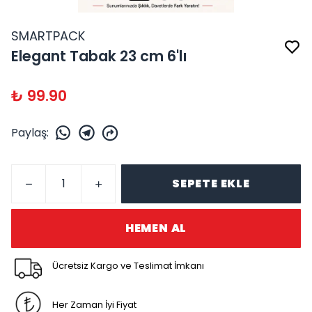
SMARTPACK
Elegant Tabak 23 cm 6'lı
₺ 99.90
Paylaş
:
SEPETE EKLE
HEMEN AL
Ücretsiz Kargo ve Teslimat İmkanı
Her Zaman İyi Fiyat