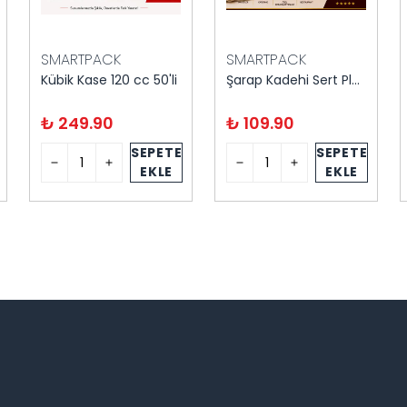
SMARTPACK
SMARTPACK
Kübik Kase 120 cc 50'li
Şarap Kadehi Sert Plastik Şeffaf 10'lu
₺ 249.90
₺ 109.90
SEPETE
SEPETE
EKLE
EKLE