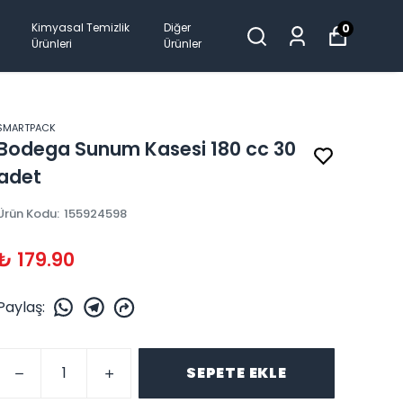
Kimyasal Temizlik
Diğer
0
Ürünleri
Ürünler
SMARTPACK
Bodega Sunum Kasesi 180 cc 30
adet
Ürün Kodu
:
155924598
₺ 179.90
Paylaş
:
SEPETE EKLE