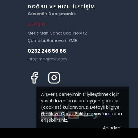
DOĞRU VE HIZLI İLETIŞIM
Güvenilir Danışmanlık
İLETIŞIM
Meriç Mah. Sanat Cad. No:4/2
Çamdibi, Bornova / İZMİR
0232 246 56 66
info@mdaizmir.com
Alışveriş deneyiminizi iyileştirmek için
yasal düzenlemelere uygun çerezler
(cookies) kullanıyoruz. Detaylı bilgiye
Gizlilik ve Çerez Politikası
sayfamızdan
erişebilirsiniz.
Anladım