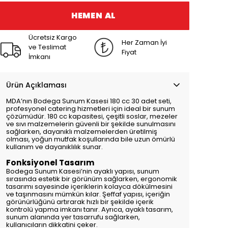
HEMEN AL
Ücretsiz Kargo
Her Zaman İyi
ve Teslimat
Fiyat
İmkanı
Ürün Açıklaması
MDA’nın Bodega Sunum Kasesi 180 cc 30 adet seti,
profesyonel catering hizmetleri için ideal bir sunum
çözümüdür. 180 cc kapasitesi, çeşitli soslar, mezeler
ve sıvı malzemelerin güvenli bir şekilde sunulmasını
sağlarken, dayanıklı malzemelerden üretilmiş
olması, yoğun mutfak koşullarında bile uzun ömürlü
kullanım ve dayanıklılık sunar.
Fonksiyonel Tasarım
Bodega Sunum Kasesi’nin ayaklı yapısı, sunum
sırasında estetik bir görünüm sağlarken, ergonomik
tasarımı sayesinde içeriklerin kolayca dökülmesini
ve taşınmasını mümkün kılar. Şeffaf yapısı, içeriğin
görünürlüğünü artırarak hızlı bir şekilde içerik
kontrolü yapma imkanı tanır. Ayrıca, ayaklı tasarım,
sunum alanında yer tasarrufu sağlarken,
kullanıcıların dikkatini çeker.