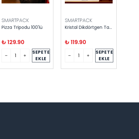
SMARTPACK
SMARTPACK
SMA
Pizza Tripodu 100'lü
Kristal Dikdörtgen Tatlı Kasesi 6'lı Kapaklı
₺ 129.90
₺ 119.90
₺ 1
SEPETE
SEPETE
EKLE
EKLE