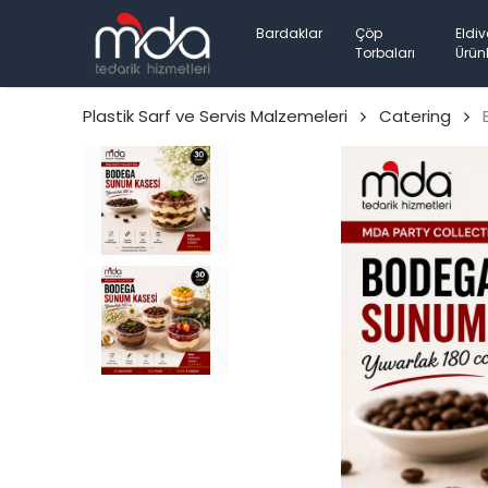
Bardaklar
Çöp
Eldiv
Torbaları
Ürünl
Plastik Sarf ve Servis Malzemeleri
Catering