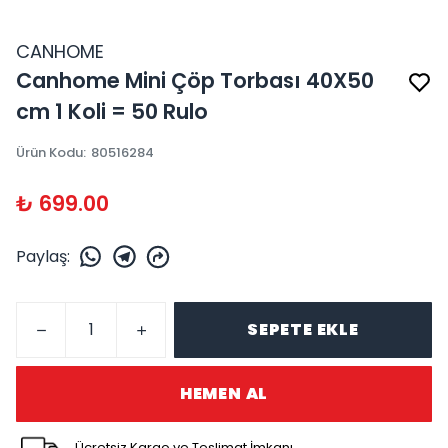
CANHOME
Canhome Mini Çöp Torbası 40X50
cm 1 Koli = 50 Rulo
Ürün Kodu
:
80516284
₺ 699.00
Paylaş
:
SEPETE EKLE
HEMEN AL
Ücretsiz Kargo ve Teslimat İmkanı