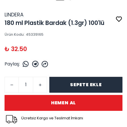
LINDERA
180 ml Plastik Bardak (1.3gr) 100'lü
Ürün Kodu
:
45339165
₺ 32.50
Paylaş
:
SEPETE EKLE
HEMEN AL
Ücretsiz Kargo ve Teslimat İmkanı