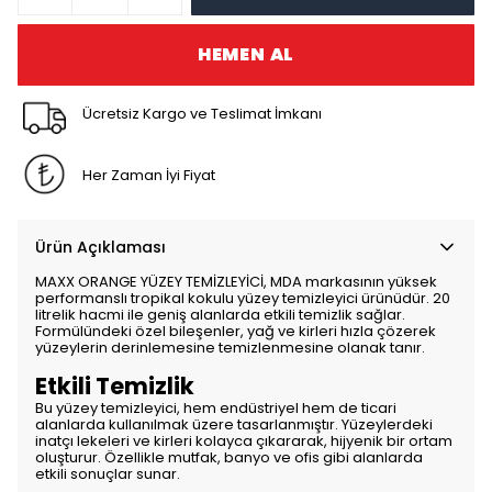
HEMEN AL
Ücretsiz Kargo ve Teslimat İmkanı
Her Zaman İyi Fiyat
Ürün Açıklaması
MAXX ORANGE YÜZEY TEMİZLEYİCİ, MDA markasının yüksek
performanslı tropikal kokulu yüzey temizleyici ürünüdür. 20
litrelik hacmi ile geniş alanlarda etkili temizlik sağlar.
Formülündeki özel bileşenler, yağ ve kirleri hızla çözerek
yüzeylerin derinlemesine temizlenmesine olanak tanır.
Etkili Temizlik
Bu yüzey temizleyici, hem endüstriyel hem de ticari
alanlarda kullanılmak üzere tasarlanmıştır. Yüzeylerdeki
inatçı lekeleri ve kirleri kolayca çıkararak, hijyenik bir ortam
oluşturur. Özellikle mutfak, banyo ve ofis gibi alanlarda
etkili sonuçlar sunar.