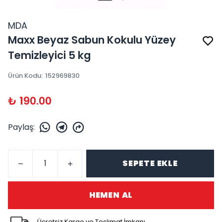
MDA
Maxx Beyaz Sabun Kokulu Yüzey
Temizleyici 5 kg
Ürün Kodu
:
152969830
₺ 190.00
Paylaş
:
SEPETE EKLE
HEMEN AL
Ücretsiz Kargo ve Teslimat İmkanı