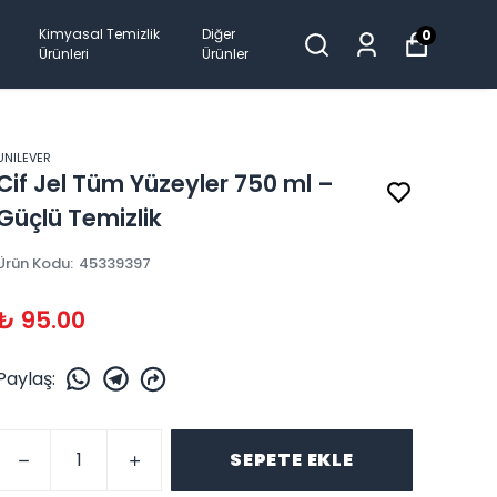
Kimyasal Temizlik
Diğer
0
Ürünleri
Ürünler
UNILEVER
Cif Jel Tüm Yüzeyler 750 ml –
Güçlü Temizlik
Ürün Kodu
:
45339397
₺ 95.00
Paylaş
:
SEPETE EKLE