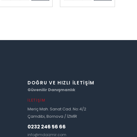
DOĞRU VE HIZLI İLETIŞIM
Güvenilir Danışmanlık
İLETIŞIM
Meriç Mah. Sanat Cad. No:4/2
Çamdibi, Bornova / İZMİR
0232 246 56 66
info@mdaizmir.com