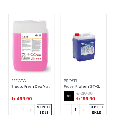
EFECTO
PROSEL
Efecto Fresh Deo Yüzey Temizleyici 20 kg
Prosel Protem GT-301 Genel Temizleyici Fresh 5 kg
₺ 210.00
%
5
₺ 499.90
₺ 199.90
SEPETE
SEPETE
EKLE
EKLE