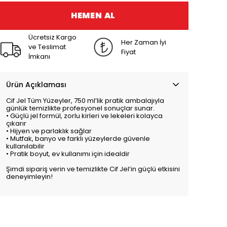
HEMEN AL
Ücretsiz Kargo
Her Zaman İyi
ve Teslimat
Fiyat
İmkanı
Ürün Açıklaması
Cif Jel Tüm Yüzeyler, 750 ml’lik pratik ambalajıyla
günlük temizlikte profesyonel sonuçlar sunar.
• Güçlü jel formül, zorlu kirleri ve lekeleri kolayca
çıkarır
• Hijyen ve parlaklık sağlar
• Mutfak, banyo ve farklı yüzeylerde güvenle
kullanılabilir
• Pratik boyut, ev kullanımı için idealdir
Şimdi sipariş verin ve temizlikte Cif Jel’in güçlü etkisini
deneyimleyin!