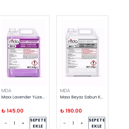
MDA
MDA
UNIL
Maxx Lavender Yüzey Temizleyici 5 kg
Maxx Beyaz Sabun Kokulu Yüzey Temizleyici 5 kg
₺ 145.00
₺ 190.00
₺ 1
SEPETE
SEPETE
EKLE
EKLE