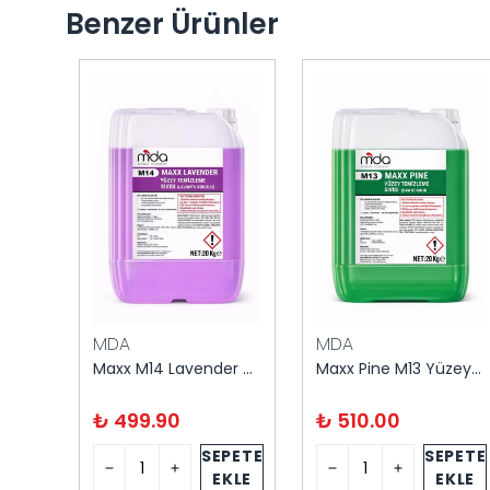
Benzer Ürünler
MDA
MDA
Maxx Orange Yüzey Temizleyici 5 kg – Turunçgil Ferahlığı
Maxx M14 Lavender Yüzey Temizleyici 20 kg – Endüstriyel Temizlik
Maxx Pine M13 Yüzey Temizleyici 20 kg – Endüstriyel Temizlik
₺ 499.90
₺ 510.00
PETE
SEPETE
SEPETE
KLE
EKLE
EKLE