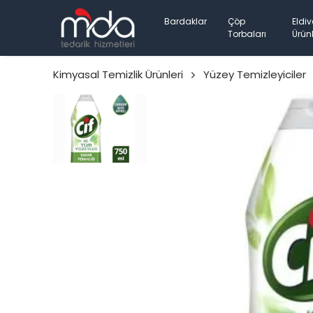
Bardaklar
Çöp
Eldiv
Torbaları
Ürünl
Kimyasal Temizlik Ürünleri
Yüzey Temizleyiciler