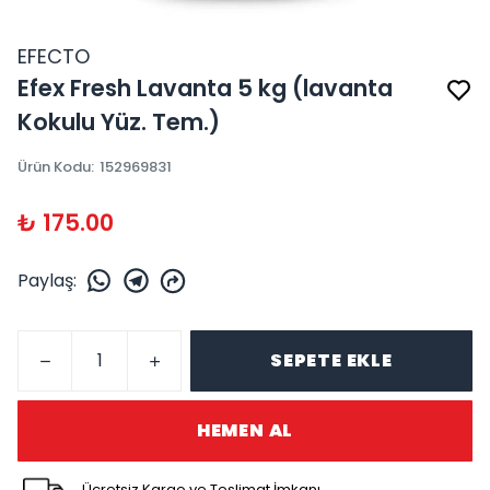
EFECTO
Efex Fresh Lavanta 5 kg (lavanta
Kokulu Yüz. Tem.)
Ürün Kodu
:
152969831
₺ 175.00
Paylaş
:
SEPETE EKLE
HEMEN AL
Ücretsiz Kargo ve Teslimat İmkanı