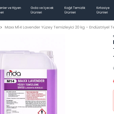
enler ve Hijyen
Gıda ve İçecek
Kağıt Temizlik
Kırtasiye
eri
Ürünleri
Ürünleri
Ürünleri
Maxx M14 Lavender Yüzey Temizleyici 20 kg – Endüstriyel Te