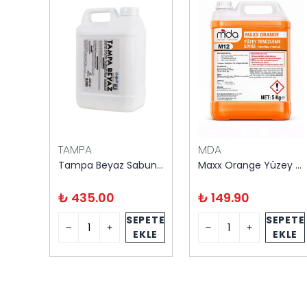
TAMPA
MDA
Cif Professional Yüzey Temizleyici 5 Litre
Tampa Beyaz Sabun Kokulu Yüzey Temizleyici 5 kg
Maxx Orange Yüzey Temizleyici 5 kg – Turunçgil Ferahlığı
₺ 435.00
₺ 149.90
PETE
SEPETE
SEPETE
KLE
EKLE
EKLE