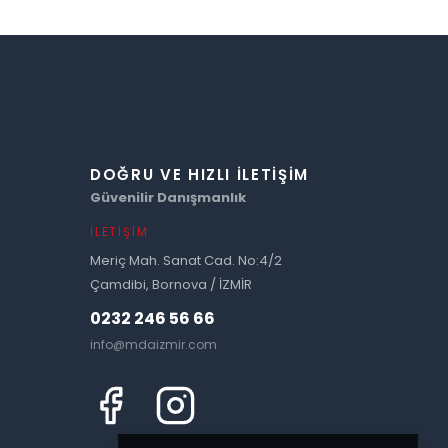
DOĞRU VE HIZLI İLETIŞIM
Güvenilir Danışmanlık
İLETIŞIM
Meriç Mah. Sanat Cad. No:4/2
Çamdibi, Bornova / İZMİR
0232 246 56 66
info@mdaizmir.com