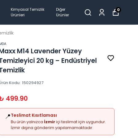
Kimyasal Temizlik
Diğer
0
Ürünleri
Ürünler
mizlik
MDA
Maxx M14 Lavender Yüzey
Temizleyici 20 kg – Endüstriyel
Temizlik
Ürün Kodu
:
150294927
₺ 499.90
📍
Teslimat Kısıtlaması
Bu ürün yalnızca
İzmir
içi teslimat için uygundur.
İzmir dışına gönderim yapılamamaktadır.