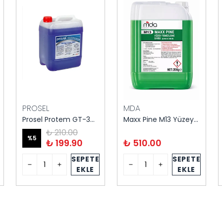
PROSEL
MDA
Prosel Protem GT-301 Genel Temizleyici Fresh 5 kg
Maxx Pine M13 Yüzey Temizleyici 20 kg – Endüstriyel Temizlik
₺ 210.00
%
5
₺ 199.90
₺ 510.00
SEPETE
SEPETE
EKLE
EKLE