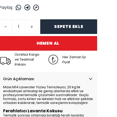
Paylaş
:
SEPETE EKLE
HEMEN AL
Ücretsiz Kargo
Her Zaman İyi
ve Teslimat
Fiyat
İmkanı
Ürün Açıklaması
Maxx M14 Lavender Yüzey Temizleyici, 20 kg’lık
endüstriyel ambalajı ile geniş alanlarda etkili ve
profesyonel temizlik çözümleri sunmaktadır. Güçlü
formülü, zorlu kirleri ve lekeleri hızlı ve etkili bir şekilde
ortadan kaldırarak, temizlik süreçlerini kolaylaştırır.
Ferahlatıcı Lavanta Kokusu
Temizlik sonrası ortamda bıraktığı ferah lavanta