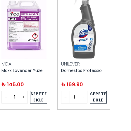
MDA
UNILEVER
EFE
Maxx Lavender Yüzey Temizleyici 5 kg
Domestos Professional Dezenfektan Sprey 750 ml
₺ 145.00
₺ 169.90
₺ 1
SEPETE
SEPETE
EKLE
EKLE