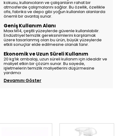
kokusu, kullanıcıların ve çalışanların rahat bir
atmosferde çalışmalarını sağlar. Bu özellik, özellikle
ofis, fabrika ve depo gibi yoğun kullanılan alanlarda
önemli bir avantaj sunar.
Geniş Kullanım Alanı
Maxx M14, çeşitli yüzeylerde güvenle kullanılabilir.
Endüstriyel temizlik gereksinimlerini karşılamak
üzere tasarlanmış olan bu ürün, büyük yüzeylerde
etkili sonuçlar elde edilmesine olanak tanır.
Ekonomik ve Uzun Süreli Kullanım
20 kg’lık ambalajı, uzun süreli kullanım için idealdir ve
maliyet etkin bir çözüm sunar. Bu sayede,
işletmelerin temizlik maliyetlerini düşürmesine
yardımcı
Devamını Göster