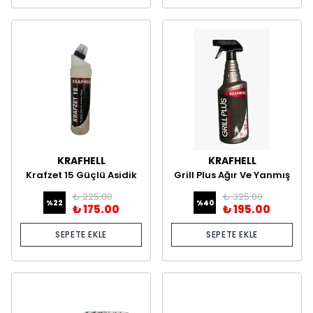
KRAFHELL
KRAFHELL
Krafzet 15 Güçlü Asidik
Grill Plus Ağır Ve Yanmış
Temizlik Ürünü –
Yağ Çözücü
₺ 225.00
₺ 325.00
Profesyonel Kireç ve Pas
%
22
%
40
₺ 175.00
₺ 195.00
Sökücü
SEPETE EKLE
SEPETE EKLE