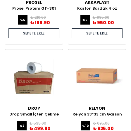
PROSEL
AKKAPLAST
Prosel Protem GT-301
Karton Bardak 4 oz
Genel Temizleyici Fresh 5
2.000'li
₺ 210.00
₺ 995.00
kg
%
5
%
5
₺ 199.90
₺ 950.00
SEPETE EKLE
SEPETE EKLE
DROP
RELYON
Drop Small İçten Çekme
Relyon 33*33 cm Garson
Tuvalet Kağıdı 4 kg 12'li
Katlı Peçete 100'lü 12
₺ 535.00
₺ 695.00
Paket
%
7
%
10
₺ 499.90
₺ 625.00