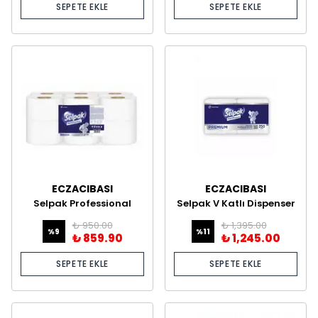
SEPETE EKLE
SEPETE EKLE
ECZACIBASI
ECZACIBASI
Selpak Professional
Selpak V Katlı Dispenser
İçten Çekme Tuvalet
Peçete 18'li
₺ 950.00
₺ 1,395.00
Kağıdı 120 Metre
%
9
%
11
₺ 859.90
₺ 1,245.00
SEPETE EKLE
SEPETE EKLE