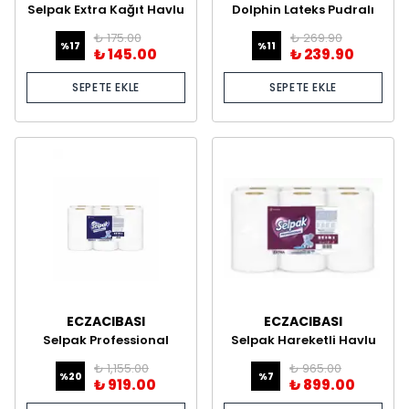
Selpak Extra Kağıt Havlu
Dolphin Lateks Pudralı
8'li
Eldiven – 100’lük Kutu
₺ 175.00
₺ 269.90
%
17
%
11
₺ 145.00
₺ 239.90
SEPETE EKLE
SEPETE EKLE
ECZACIBASI
ECZACIBASI
Selpak Professional
Selpak Hareketli Havlu
Hareketli Havlu 19.5 cm
135 Metre
₺ 1,155.00
₺ 965.00
150 Metre
%
20
%
7
₺ 919.00
₺ 899.00