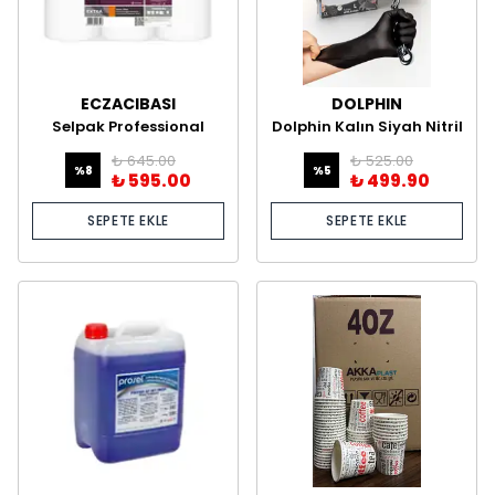
ECZACIBASI
DOLPHIN
Selpak Professional
Dolphin Kalın Siyah Nitril
Hareketli Havlu 85 mt
Pudrasız Eldiven –
₺ 645.00
₺ 525.00
100’lük Kutu
%
8
%
5
₺ 595.00
₺ 499.90
SEPETE EKLE
SEPETE EKLE