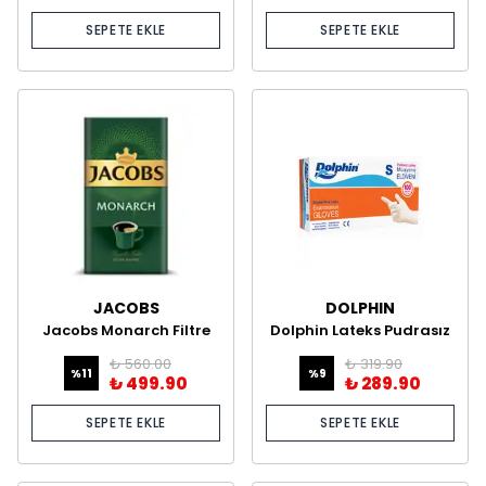
SEPETE EKLE
SEPETE EKLE
JACOBS
DOLPHIN
Jacobs Monarch Filtre
Dolphin Lateks Pudrasız
Kahve 500 Gram
Muayene Eldiveni –
₺ 560.00
₺ 319.90
100’lük Kutu
%
11
%
9
₺ 499.90
₺ 289.90
SEPETE EKLE
SEPETE EKLE