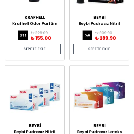
KRAFHELL
BEYBİ
Krafhell Odor Parfüm
Beybi Pudrasız Nitril
500 ml
Siyah Muayene Eldiveni
₺ 228.00
₺ 309.90
– 100’lük Kutu
%
32
%
6
₺ 155.00
₺ 289.90
SEPETE EKLE
SEPETE EKLE
BEYBİ
BEYBİ
Beybi Pudrasız Nitril
Beybi Pudrasız Lateks