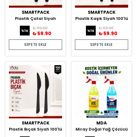
SMARTPACK
SMARTPACK
Plastik Çatal Siyah
Plastik Kaşık Siyah 100'lü
100'lü
₺ 69.90
₺ 69.90
%
14
%
14
₺ 59.90
₺ 59.90
SEPETE EKLE
SEPETE EKLE
SMARTPACK
MDA
Plastik Bıçak Siyah 100'lü
Miray Doğal Yağ Çözücü
ve Kireç Çözücü