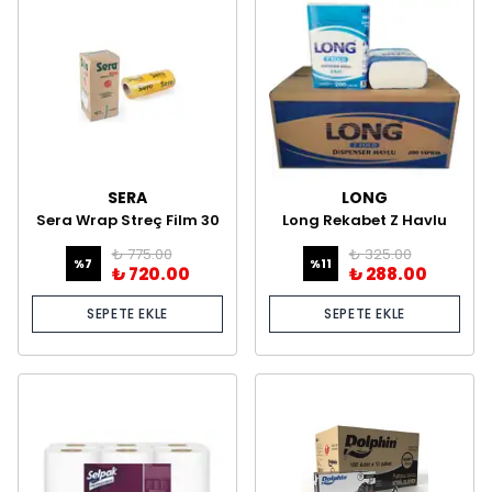
SERA
LONG
Sera Wrap Streç Film 30
Long Rekabet Z Havlu
cm *1.000 Metre 8 Mikron
110X12 Paket
₺ 775.00
₺ 325.00
%
7
%
11
₺ 720.00
₺ 288.00
SEPETE EKLE
SEPETE EKLE