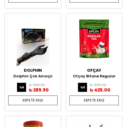
DOLPHIN
OFÇAY
Dolphin Çok Amaçlı
Ofçay Bitane Regular
Siyah Nitril Pudrasız
Tea 30 Adet *30 Gram
₺ 309.90
₺ 465.00
Eldiven – 100’lük Kutu
%
6
%
9
₺ 289.90
₺ 425.00
SEPETE EKLE
SEPETE EKLE