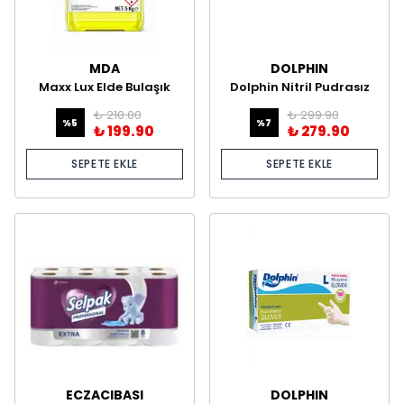
MDA
DOLPHIN
Maxx Lux Elde Bulaşık
Dolphin Nitril Pudrasız
Deterjanı 5 kg
Eldiven
₺ 210.00
₺ 299.90
%
5
%
7
₺ 199.90
₺ 279.90
SEPETE EKLE
SEPETE EKLE
ECZACIBASI
DOLPHIN