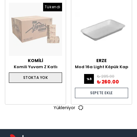
Tükendi
KOMİLİ
ERZE
Komili Yuvam Z Katlı
Mod 16a Light Köpük Kap
Havlu 150 Yaprak 12'li
Tabak 150'li
₺ 285.00
STOKTA YOK
%
9
₺ 260.00
SEPETE EKLE
Yükleniyor