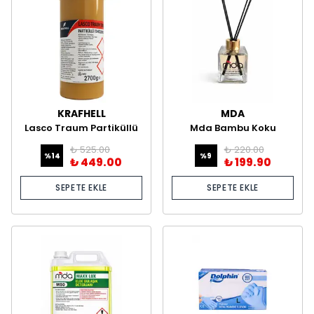
KRAFHELL
MDA
Lasco Traum Partiküllü
Mda Bambu Koku
El Yıkama Maddesi 2.7
Ocassion 120 ml
₺ 525.00
₺ 220.00
kg
%
14
%
9
₺ 449.00
₺ 199.90
SEPETE EKLE
SEPETE EKLE