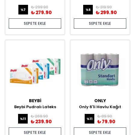
Muayene Eldiveni-
Muayene Eldiveni –
₺ 299.90
₺ 319.90
100’lük Kutu
100’lük Kutu
%
7
%
6
₺ 279.90
₺ 299.90
SEPETE EKLE
SEPETE EKLE
BEYBİ
ONLY
Beybi Pudralı Lateks
Only 6'li Havlu Kağıt
Muayene Eldiveni –
₺ 269.90
₺ 89.90
100’lük Kutu
%
11
%
11
₺ 239.90
₺ 79.90
SEPETE EKLE
SEPETE EKLE