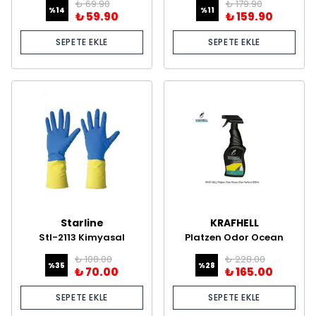
₺ 69.90
₺ 179.90
Promosyon Paketi 1+1
%
14
%
11
₺ 59.90
₺ 159.90
SEPETE EKLE
SEPETE EKLE
Starline
KRAFHELL
Stl-2113 Kimyasal
Platzen Odor Ocean
Eldiven No:10-10,5
Hava Aromatize Edici
₺ 108.00
₺ 228.00
500 ml
%
35
%
28
₺ 70.00
₺ 165.00
SEPETE EKLE
SEPETE EKLE