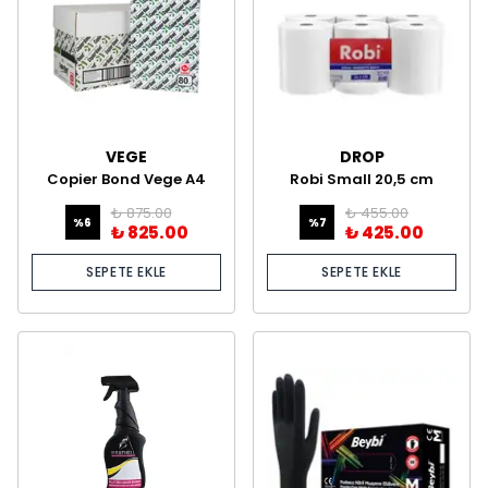
VEGE
DROP
Copier Bond Vege A4
Robi Small 20,5 cm
Fotokopi Kağıdı 500
Hareketli Havlu 3,5 kg
₺ 875.00
₺ 455.00
Yaprak *5 Paket
%
6
%
7
₺ 825.00
₺ 425.00
SEPETE EKLE
SEPETE EKLE