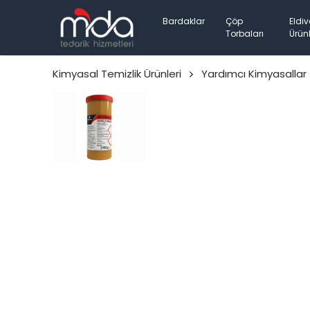
Bardaklar
Çöp
Eldiv
Torbaları
Ürünl
Kimyasal Temizlik Ürünleri
Yardımcı Kimyasallar