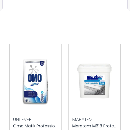
UNILEVER
MARATEM
Omo Matik Professional Çamaşır Tozu 9 kg
Maratem M618 Protein ve Kan Çözücü Toz 5 kg