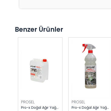
Benzer Ürünler
PROSEL
PROSEL
Maratem M622 Alkali Yardımcı Yıkama 20 kg
Pro-x Doğal Ağır Yağ ve Kir Sökücü 5 kg
Pro-x Doğal Ağır Yağ ve Kir Sökücü 1 kg