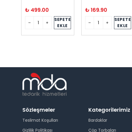
₺ 499.00
₺ 169.90
PETE
SEPETE
SEPETE
KLE
EKLE
EKLE
Sözleşmeler
Kategorilerimiz
Teslimat Koşulları
Bardaklar
Gizlilik Politikası
Çöp Torbaları