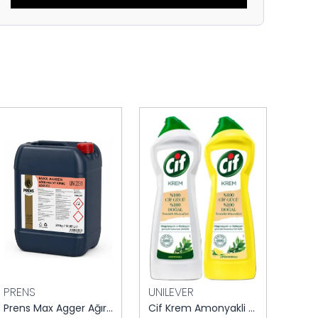
PRENS
UNILEVER
MAR
Prens Max Agger Ağır Pas Ve Kireç Sökücü 20 kg
Cif Krem Amonyakli Ultra Hijyen 750 ml