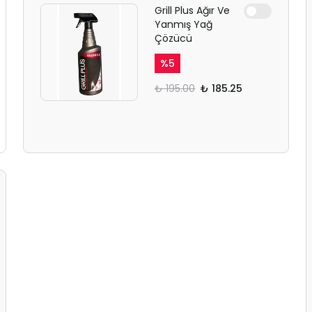
Grill Plus Ağır Ve
Yanmış Yağ
Çözücü
%
5
₺ 195.00
₺ 185.25