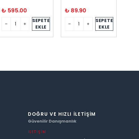
₺ 595.00
₺ 89.90
₺ 7
SEPETE
SEPETE
EKLE
EKLE
DOĞRU VE HIZLI İLETIŞIM
Güvenilir Danışmanlık
İLETIŞIM