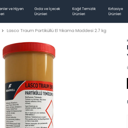
enler ve Hijyen
Gıda ve İçecek
Kağıt Temizlik
Kırtasiye
eri
Ürünleri
Ürünleri
Ürünleri
Lasco Traum Partiküllü El Yıkama Maddesi 2.7 kg