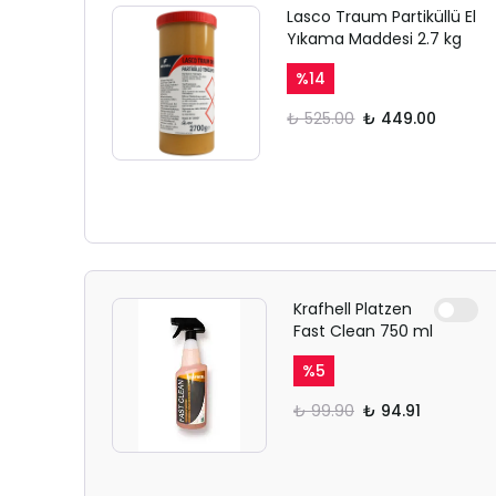
Lasco Traum Partiküllü El
Yıkama Maddesi 2.7 kg
%
14
₺ 525.00
₺ 449.00
Krafhell Platzen
Fast Clean 750 ml
%
5
₺ 99.90
₺ 94.91