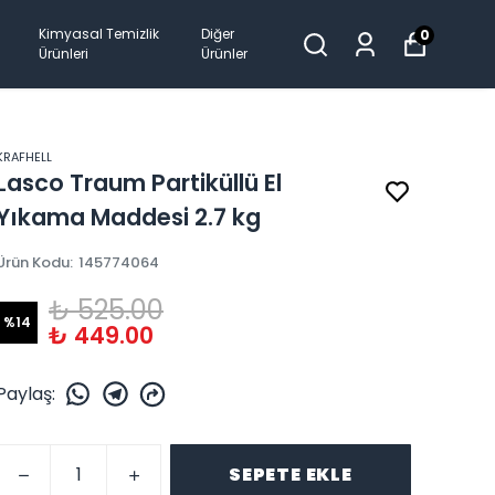
Kimyasal Temizlik
Diğer
0
Ürünleri
Ürünler
KRAFHELL
Lasco Traum Partiküllü El
Yıkama Maddesi 2.7 kg
Ürün Kodu
:
145774064
₺ 525.00
%
14
₺ 449.00
Paylaş
:
SEPETE EKLE