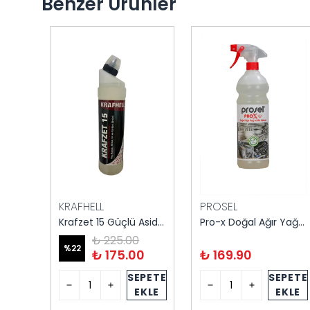
Benzer Ürünler
KRAFHELL
PROSEL
Maratem M260 Alkali Yağ Temizlik Ürünü Toz 5 kg
Krafzet 15 Güçlü Asidik Temizlik Ürünü – Profesyonel Kireç ve Pas Sökücü
Pro-x Doğal Ağır Yağ ve Kir Sökücü 1 kg
₺ 225.00
%
22
₺ 175.00
₺ 169.90
PETE
SEPETE
SEPETE
KLE
EKLE
EKLE