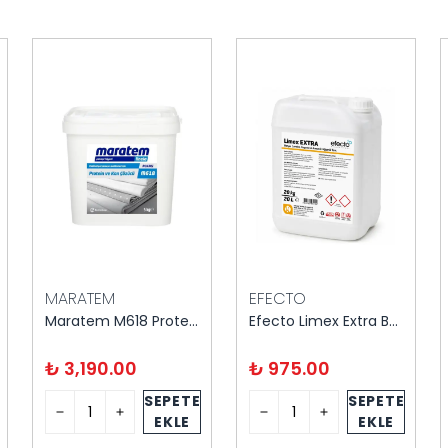
MARATEM
EFECTO
Maratem M618 Protein ve Kan Çözücü Toz 5 kg
Efecto Limex Extra Banyo Fayans Temz. 20 kg
₺ 3,190.00
₺ 975.00
SEPETE
SEPETE
EKLE
EKLE