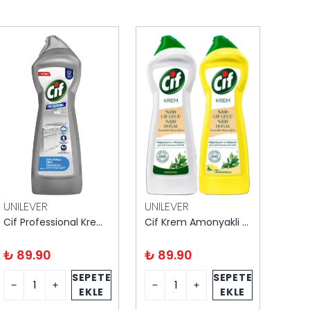
UNILEVER
UNILEVER
MAR
Cif Professional Krem Temizleyici – Çok Amaçlı, 750 ml
Cif Krem Amonyakli Ultra Hijyen 750 ml
₺ 89.90
₺ 89.90
₺ 7
SEPETE
SEPETE
EKLE
EKLE