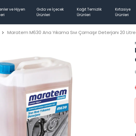
enler ve Hijyen
Gıda ve İçecek
Kağıt Temizlik
Kırtasiye
eri
Ürünleri
Ürünleri
Ürünleri
Maratem M630 Ana Yıkama Sıvı Çamaşır Deterjanı 20 Litre