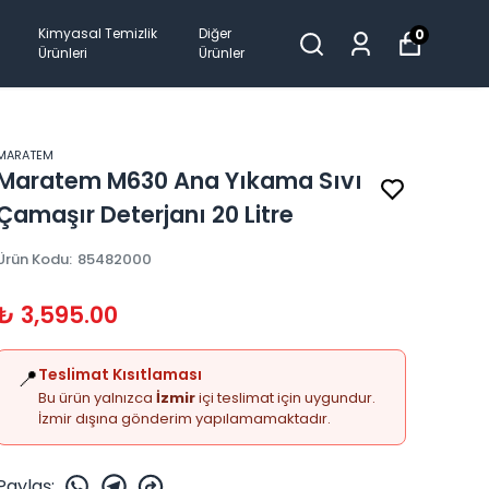
Kimyasal Temizlik
Diğer
0
Ürünleri
Ürünler
MARATEM
Maratem M630 Ana Yıkama Sıvı
Çamaşır Deterjanı 20 Litre
Ürün Kodu
:
85482000
₺ 3,595.00
📍
Teslimat Kısıtlaması
Bu ürün yalnızca
İzmir
içi teslimat için uygundur.
İzmir dışına gönderim yapılamamaktadır.
Paylaş
: