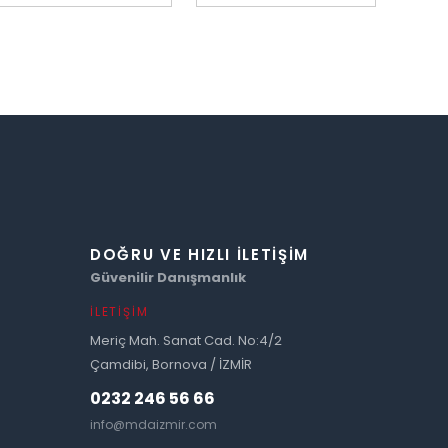
DOĞRU VE HIZLI İLETIŞIM
Güvenilir Danışmanlık
İLETIŞIM
Meriç Mah. Sanat Cad. No:4/2
Çamdibi, Bornova / İZMİR
0232 246 56 66
info@mdaizmir.com