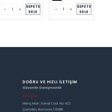
SEPETE
SEPETE
EKLE
EKLE
DOĞRU VE HIZLI İLETIŞIM
Güvenilir Danışmanlık
İLETIŞIM
Meriç Mah. Sanat Cad. No:4/2
Çamdibi, Bornova / İZMİR