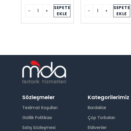
PETE
SEPETE
SEPETE
KLE
EKLE
EKLE
Sözleşmeler
Kategorilerimiz
Teslimat Koşulları
Bardaklar
Gizlilik Politikası
Çöp Torbaları
Satış Sözleşmesi
Eldivenler