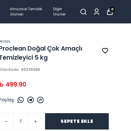
Kimyasal Temizlik
Diğer
0
Ürünleri
Ürünler
PROSEL
Proclean Doğal Çok Amaçlı
Temizleyici 5 kg
Ürün Kodu
:
45339368
₺ 499.90
Paylaş
:
SEPETE EKLE