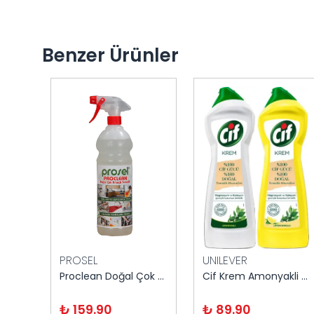
Benzer Ürünler
PROSEL
UNILEVER
Prens Max Agger Ağır Pas Ve Kireç Sökücü 20 kg
Proclean Doğal Çok Amaçlı Temizleyici 1 kg
Cif Krem Amonyakli Ultra Hijyen 750 ml
₺ 159.90
₺ 89.90