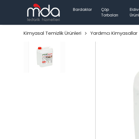
Bardaklar
Çöp
Eldiv
Torbaları
Ürünl
Kimyasal Temizlik Ürünleri
Yardımcı Kimyasallar