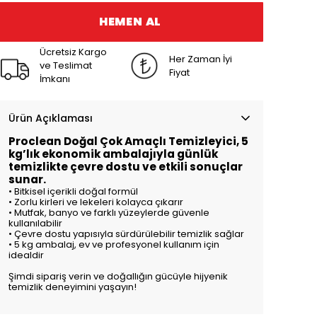
HEMEN AL
Ücretsiz Kargo
Her Zaman İyi
ve Teslimat
Fiyat
İmkanı
Ürün Açıklaması
Proclean Doğal Çok Amaçlı Temizleyici, 5
kg’lık ekonomik ambalajıyla günlük
temizlikte çevre dostu ve etkili sonuçlar
sunar.
• Bitkisel içerikli doğal formül
• Zorlu kirleri ve lekeleri kolayca çıkarır
• Mutfak, banyo ve farklı yüzeylerde güvenle
kullanılabilir
• Çevre dostu yapısıyla sürdürülebilir temizlik sağlar
• 5 kg ambalaj, ev ve profesyonel kullanım için
idealdir
Şimdi sipariş verin ve doğallığın gücüyle hijyenik
temizlik deneyimini yaşayın!