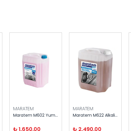
MARATEM
MARATEM
Maratem M602 Yumuşatıcı Akdeniz Esintisi 20 kg
Maratem M622 Alkali Yardımcı Yıkama 20 kg
₺ 1,650.00
₺ 2,490.00