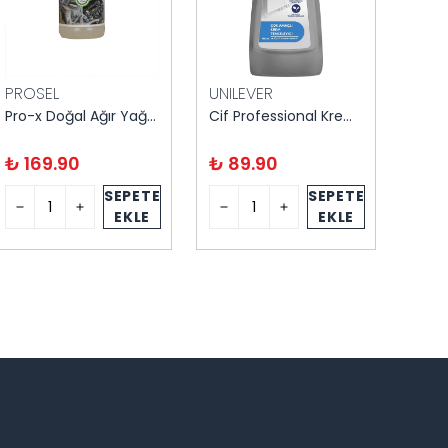
PROSEL
UNILEVER
EFE
Pro-x Doğal Ağır Yağ ve Kir Sökücü 1 kg
Cif Professional Krem Temizleyici – Çok Amaçlı, 750 ml
₺ 169.90
₺ 89.90
₺ 4
SEPETE
SEPETE
EKLE
EKLE