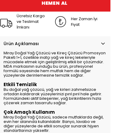
HEMEN AL
Ücretsiz Kargo
Her Zaman İyi
ve Teslimat
Fiyat
İmkanı
Ürün Açıklaması
Miray Doğal Yağ Çözücü ve Kireç Çözücü Promosyon
Paketi 1+1, özellikle inatçı yağ ve kireç lekeleriyle
mücadele etmek için geliştirilmiş etkili bir çözümdür.
MDA markasının sunduğu bu ürün, profesyonel
formülü sayesinde hem mutfak hem de diğer
yüzeylerde derinlemesine temizlik sağlar.
Etkili Temizlik
Bu doğal yağ çözücü, yağ ve kirleri zahmetsizce
ortadan kaldırarak yüzeylerinizi pırıl pırıl hale getirir.
Formülündeki aktif bileşenler, yağ birikintilerini hızla
çözerek zaman tasarrufu sağlar.
Çok Amaçlı Kullanım
Miray Doğal Yağ Çözücü, sadece mutfaklarda değil,
evin her alanında kullanılabilir. Banyo, lavabo ve
diğer yüzeylerde de etkili sonuçlar sunarak hijyen
standartlarınızı yükseltir.