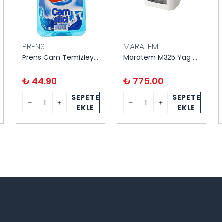
PRENS
MARATEM
Prens Cam Temizleyici 1000 ml
Maratem M325 Yag Cozucu 5 Litre
₺ 44.90
₺ 775.00
SEPETE
SEPETE
EKLE
EKLE