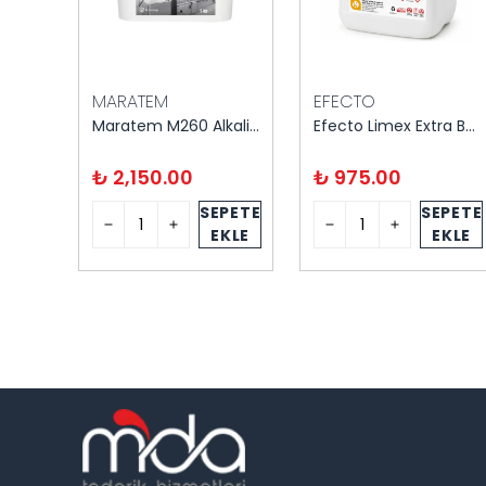
MARATEM
EFECTO
Proclean Doğal Çok Amaçlı Temizleyici 1 kg
Maratem M260 Alkali Yağ Temizlik Ürünü Toz 5 kg
Efecto Limex Extra Banyo Fayans Temz. 20 kg
₺ 2,150.00
₺ 975.00
PETE
SEPETE
SEPETE
KLE
EKLE
EKLE