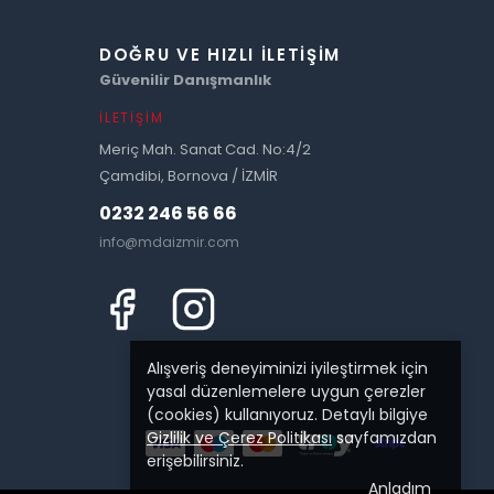
DOĞRU VE HIZLI İLETIŞIM
Güvenilir Danışmanlık
İLETIŞIM
Meriç Mah. Sanat Cad. No:4/2
Çamdibi, Bornova / İZMİR
0232 246 56 66
info@mdaizmir.com
Alışveriş deneyiminizi iyileştirmek için
yasal düzenlemelere uygun çerezler
(cookies) kullanıyoruz. Detaylı bilgiye
Gizlilik ve Çerez Politikası
sayfamızdan
erişebilirsiniz.
Anladım