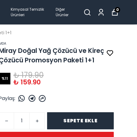
Kimyasal Temizlik
Diğer
0
Ürünleri
Ürünler
i 1+1
MDA
Miray Doğal Yağ Çözücü ve Kireç
Çözücü Promosyon Paketi 1+1
₺ 179.90
%
11
₺ 159.90
Paylaş
:
SEPETE EKLE