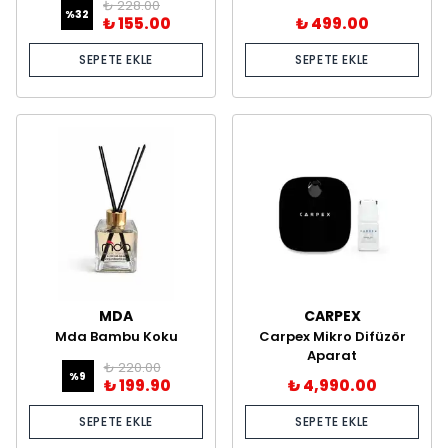
₺ 228.00
%
32
₺ 155.00
₺ 499.00
SEPETE EKLE
SEPETE EKLE
MDA
CARPEX
Mda Bambu Koku
Carpex Mikro Difüzör
Ocassion 120 ml
Aparat
₺ 220.00
%
9
₺ 199.90
₺ 4,990.00
SEPETE EKLE
SEPETE EKLE