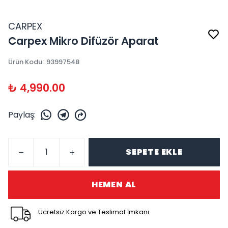
CARPEX
Carpex Mikro Difüzör Aparat
Ürün Kodu
:
93997548
₺ 4,990.00
Paylaş
:
SEPETE EKLE
HEMEN AL
Ücretsiz Kargo ve Teslimat İmkanı