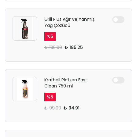
Grill Plus Ağır Ve Yanmış
Yağ Çözücü
%
5
₺ 195.00
₺ 185.25
Krafhell Platzen Fast
Clean 750 ml
%
5
₺ 99.90
₺ 94.91