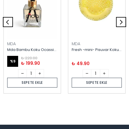
MDA
MDA
Mda Bambu Koku Ocassion 120 ml
Fresh -mini- Pisuvar Koku Giderici Süzgeç
₺ 220.00
%
9
₺ 199.90
₺ 49.90
SEPETE EKLE
SEPETE EKLE