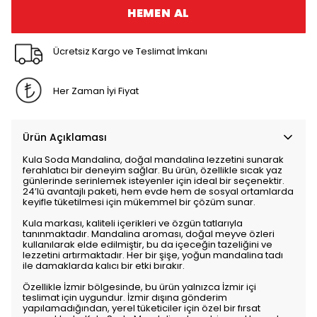
HEMEN AL
Ücretsiz Kargo ve Teslimat İmkanı
Her Zaman İyi Fiyat
Ürün Açıklaması
Kula Soda Mandalina, doğal mandalina lezzetini sunarak
ferahlatıcı bir deneyim sağlar. Bu ürün, özellikle sıcak yaz
günlerinde serinlemek isteyenler için ideal bir seçenektir.
24’lü avantajlı paketi, hem evde hem de sosyal ortamlarda
keyifle tüketilmesi için mükemmel bir çözüm sunar.
Kula markası, kaliteli içerikleri ve özgün tatlarıyla
tanınmaktadır. Mandalina aroması, doğal meyve özleri
kullanılarak elde edilmiştir, bu da içeceğin tazeliğini ve
lezzetini artırmaktadır. Her bir şişe, yoğun mandalina tadı
ile damaklarda kalıcı bir etki bırakır.
Özellikle İzmir bölgesinde, bu ürün yalnızca İzmir içi
teslimat için uygundur. İzmir dışına gönderim
yapılamadığından, yerel tüketiciler için özel bir fırsat