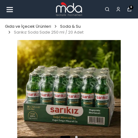
0
Gıda ve İçecek Ürünleri
Soda & Su
Sarıkız Soda Sade 250 ml / 20 Adet