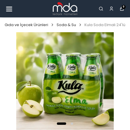
0
Gıda ve İçecek Ürünleri
Soda & Su
Kula Soda Elmali 24'lü