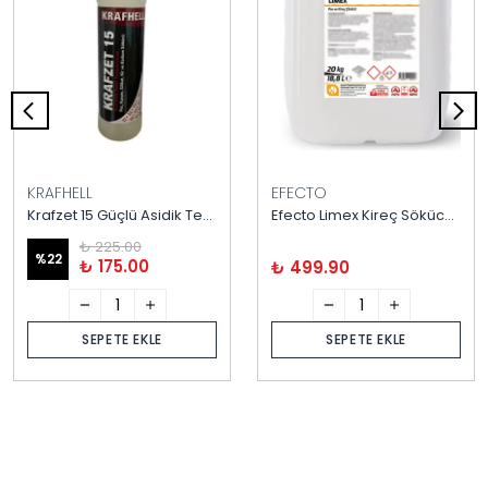
KRAFHELL
EFECTO
Krafzet 15 Güçlü Asidik Temizlik Ürünü – Profesyonel Kireç ve Pas Sökücü
Efecto Limex Kireç Sökücü 20 kg
₺ 225.00
%
22
₺ 175.00
₺ 499.90
SEPETE EKLE
SEPETE EKLE