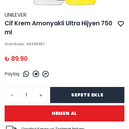
UNILEVER
Cif Krem Amonyakli Ultra Hijyen 750
ml
Ürün Kodu
:
45339367
₺ 89.90
Paylaş
:
SEPETE EKLE
HEMEN AL
Ücretsiz Kargo ve Teslimat İmkanı