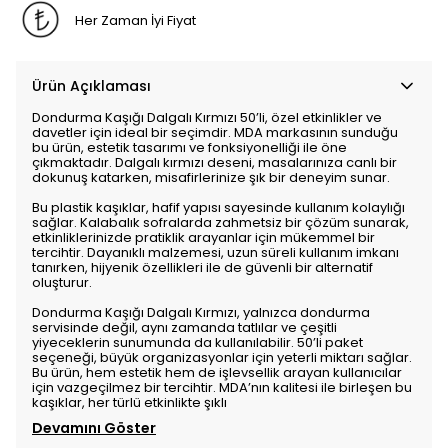
Her Zaman İyi Fiyat
Ürün Açıklaması
Dondurma Kaşığı Dalgalı Kırmızı 50’li, özel etkinlikler ve
davetler için ideal bir seçimdir. MDA markasının sunduğu
bu ürün, estetik tasarımı ve fonksiyonelliği ile öne
çıkmaktadır. Dalgalı kırmızı deseni, masalarınıza canlı bir
dokunuş katarken, misafirlerinize şık bir deneyim sunar.
Bu plastik kaşıklar, hafif yapısı sayesinde kullanım kolaylığı
sağlar. Kalabalık sofralarda zahmetsiz bir çözüm sunarak,
etkinliklerinizde pratiklik arayanlar için mükemmel bir
tercihtir. Dayanıklı malzemesi, uzun süreli kullanım imkanı
tanırken, hijyenik özellikleri ile de güvenli bir alternatif
oluşturur.
Dondurma Kaşığı Dalgalı Kırmızı, yalnızca dondurma
servisinde değil, aynı zamanda tatlılar ve çeşitli
yiyeceklerin sunumunda da kullanılabilir. 50’li paket
seçeneği, büyük organizasyonlar için yeterli miktarı sağlar.
Bu ürün, hem estetik hem de işlevsellik arayan kullanıcılar
için vazgeçilmez bir tercihtir. MDA’nın kalitesi ile birleşen bu
kaşıklar, her türlü etkinlikte şıklı
Devamını Göster