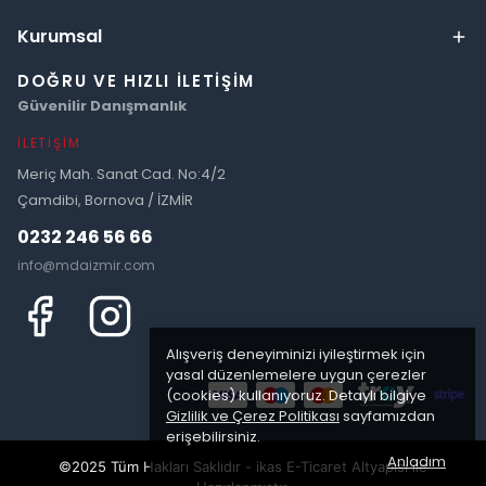
Kurumsal
DOĞRU VE HIZLI İLETIŞIM
Güvenilir Danışmanlık
İLETIŞIM
Meriç Mah. Sanat Cad. No:4/2
Çamdibi, Bornova / İZMİR
0232 246 56 66
info@mdaizmir.com
Alışveriş deneyiminizi iyileştirmek için
yasal düzenlemelere uygun çerezler
(cookies) kullanıyoruz. Detaylı bilgiye
Gizlilik ve Çerez Politikası
sayfamızdan
erişebilirsiniz.
Anladım
©2025 Tüm Hakları Saklıdır - ikas E-Ticaret
Altyapısı ile