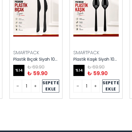
SMARTPACK
SMARTPACK
Plastik Bıçak Siyah 100'lü
Plastik Kaşık Siyah 100'lü
₺ 69.90
₺ 69.90
%
14
%
14
₺ 59.90
₺ 59.90
SEPETE
SEPETE
EKLE
EKLE