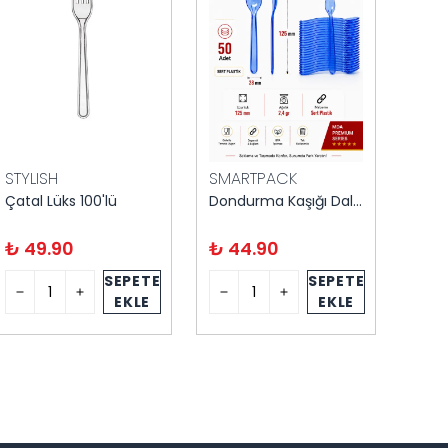
STYLISH
SMARTPACK
SMA
Çatal Lüks 100'lü
Dondurma Kaşığı Dalgalı Mavi 50'li
₺ 49.90
₺ 44.90
₺ 1
SEPETE
SEPETE
EKLE
EKLE