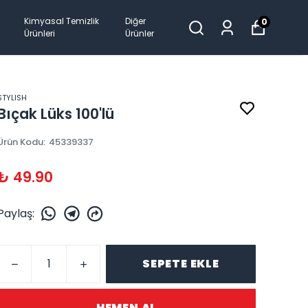
Kimyasal Temizlik
Diğer
0
Ürünleri
Ürünler
STYLISH
Bıçak Lüks 100'lü
Ürün Kodu
:
45339337
₺ 49.90
Paylaş
:
SEPETE EKLE
HEMEN AL