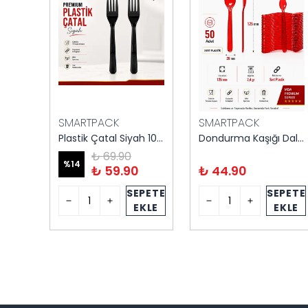
SMARTPACK
SMARTPACK
5'li Lüks Çatal Bıçak Seti 500'lü
Plastik Çatal Siyah 100'lü
Dondurma Kaşığı Dalgalı Kırmızı 50'li
₺ 69.90
%
14
₺ 59.90
₺ 44.90
PETE
SEPETE
SEPETE
KLE
EKLE
EKLE