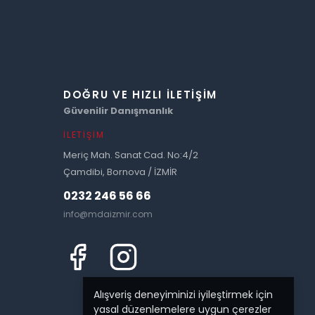
DOĞRU VE HIZLI İLETIŞIM
Güvenilir Danışmanlık
İLETIŞIM
Meriç Mah. Sanat Cad. No:4/2
Çamdibi, Bornova / İZMİR
0232 246 56 66
info@mdaizmir.com
Alışveriş deneyiminizi iyileştirmek için
yasal düzenlemelere uygun çerezler