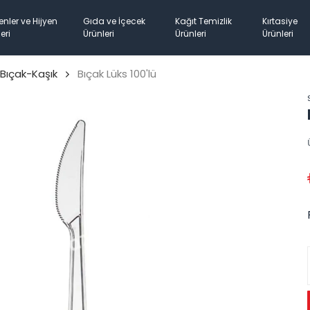
enler ve Hijyen
Gıda ve İçecek
Kağıt Temizlik
Kırtasiye
eri
Ürünleri
Ürünleri
Ürünleri
-Bıçak-Kaşık
Bıçak Lüks 100'lü