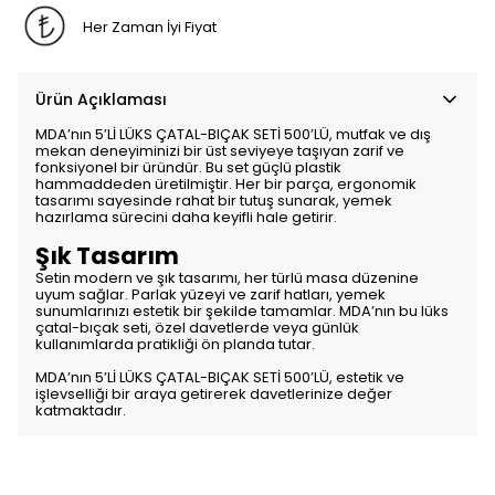
Her Zaman İyi Fiyat
Ürün Açıklaması
MDA’nın 5’Lİ LÜKS ÇATAL-BIÇAK SETİ 500’LÜ, mutfak ve dış
mekan deneyiminizi bir üst seviyeye taşıyan zarif ve
fonksiyonel bir üründür. Bu set güçlü plastik
hammaddeden üretilmiştir. Her bir parça, ergonomik
tasarımı sayesinde rahat bir tutuş sunarak, yemek
hazırlama sürecini daha keyifli hale getirir.
Şık Tasarım
Setin modern ve şık tasarımı, her türlü masa düzenine
uyum sağlar. Parlak yüzeyi ve zarif hatları, yemek
sunumlarınızı estetik bir şekilde tamamlar. MDA’nın bu lüks
çatal-bıçak seti, özel davetlerde veya günlük
kullanımlarda pratikliği ön planda tutar.
MDA’nın 5’Lİ LÜKS ÇATAL-BIÇAK SETİ 500’LÜ, estetik ve
işlevselliği bir araya getirerek davetlerinize değer
katmaktadır.