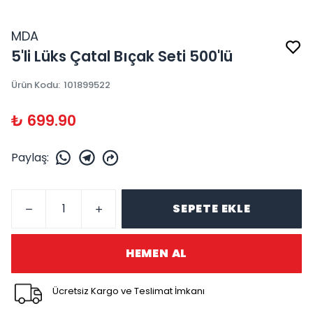
MDA
5'li Lüks Çatal Bıçak Seti 500'lü
Ürün Kodu
:
101899522
₺ 699.90
Paylaş
:
SEPETE EKLE
HEMEN AL
Ücretsiz Kargo ve Teslimat İmkanı