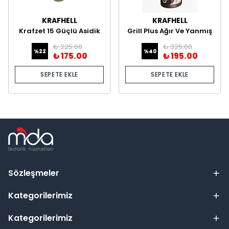
KRAFHELL
KRAFHELL
Krafzet 15 Güçlü Asidik
Grill Plus Ağır Ve Yanmış
Temizlik Ürünü –
Yağ Çözücü
₺ 225.00
₺ 325.00
Profesyonel Kireç ve Pas
%
22
%
40
₺ 175.00
₺ 195.00
Sökücü
SEPETE EKLE
SEPETE EKLE
Sözleşmeler
Kategorilerimiz
Kategorilerimiz