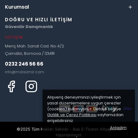
Kurumsal
DOĞRU VE HIZLI İLETIŞIM
Güvenilir Danışmanlık
İLETIŞIM
Meriç Mah. Sanat Cad. No:4/2
Çamdibi, Bornova / İZMİR
0232 246 56 66
info@mdaizmir.com
Alışveriş deneyiminizi iyileştirmek için
yasal düzenlemelere uygun çerezler
(cookies) kullanıyoruz. Detaylı bilgiye
Gizlilik ve Çerez Politikası
sayfamızdan
erişebilirsiniz.
Anladım
©2025 Tüm Hakları Saklıdır - ikas E-Ticaret
Altyapısı ile
Hazırlanmıştır.