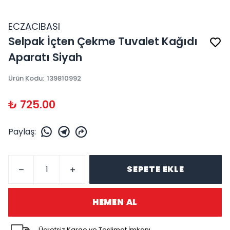
ECZACIBASI
Selpak İçten Çekme Tuvalet Kağıdı
Aparatı Siyah
Ürün Kodu
:
139810992
₺ 725.00
Paylaş
:
SEPETE EKLE
HEMEN AL
Ücretsiz Kargo ve Teslimat İmkanı