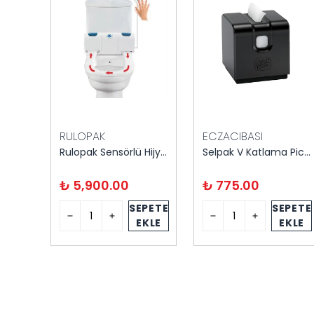
RULOPAK
ECZACIBASI
Carpex 20.5 Nature Fotoselli Havlu Makinası
Rulopak Sensörlü Hijyenik Klozet Kapağı
Selpak V Katlama Picasso Masaüstü Aparat
₺ 5,900.00
₺ 775.00
PETE
SEPETE
SEPETE
KLE
EKLE
EKLE