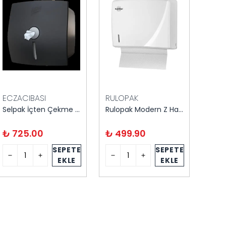
ECZACIBASI
RULOPAK
RUL
Selpak İçten Çekme Tuvalet Kağıdı Aparatı Siyah
Rulopak Modern Z Havlu Dispanseri
₺ 725.00
₺ 499.90
₺ 4
SEPETE
SEPETE
EKLE
EKLE