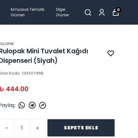
Kimyasal Temizlik
Diğer
0
Ürünleri
Ürünler
RULOPAK
Rulopak Mini Tuvalet Kağıdı
Dispenseri (Siyah)
Ürün Kodu
:
134107498
₺ 444.00
Paylaş
:
SEPETE EKLE