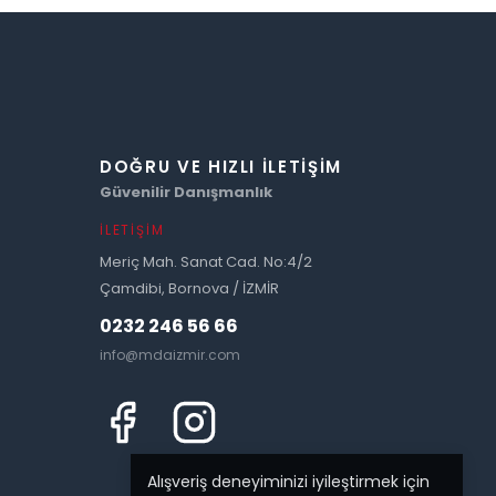
DOĞRU VE HIZLI İLETIŞIM
Güvenilir Danışmanlık
İLETIŞIM
Meriç Mah. Sanat Cad. No:4/2
Çamdibi, Bornova / İZMİR
0232 246 56 66
info@mdaizmir.com
Alışveriş deneyiminizi iyileştirmek için