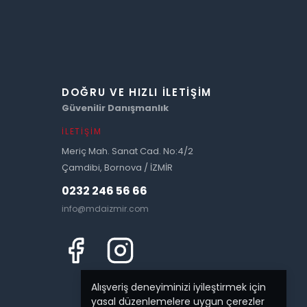
DOĞRU VE HIZLI İLETIŞIM
Güvenilir Danışmanlık
İLETIŞIM
Meriç Mah. Sanat Cad. No:4/2
Çamdibi, Bornova / İZMİR
0232 246 56 66
info@mdaizmir.com
Alışveriş deneyiminizi iyileştirmek için
yasal düzenlemelere uygun çerezler