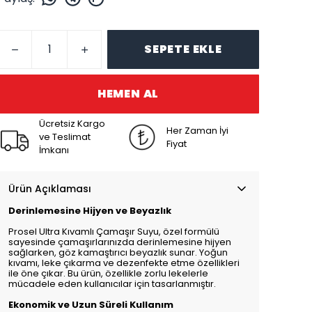
SEPETE EKLE
HEMEN AL
Ücretsiz Kargo
Her Zaman İyi
ve Teslimat
Fiyat
İmkanı
Ürün Açıklaması
Derinlemesine Hijyen ve Beyazlık
Prosel Ultra Kıvamlı Çamaşır Suyu, özel formülü
sayesinde çamaşırlarınızda derinlemesine hijyen
sağlarken, göz kamaştırıcı beyazlık sunar. Yoğun
kıvamı, leke çıkarma ve dezenfekte etme özellikleri
ile öne çıkar. Bu ürün, özellikle zorlu lekelerle
mücadele eden kullanıcılar için tasarlanmıştır.
Ekonomik ve Uzun Süreli Kullanım