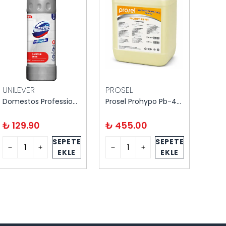
UNILEVER
PROSEL
MAR
Domestos Professional Çamaşır Suyu 1250 ml
Prosel Prohypo Pb-401 Çamaşır Suyu 20 kg
₺ 129.90
₺ 455.00
₺ 1
SEPETE
SEPETE
EKLE
EKLE