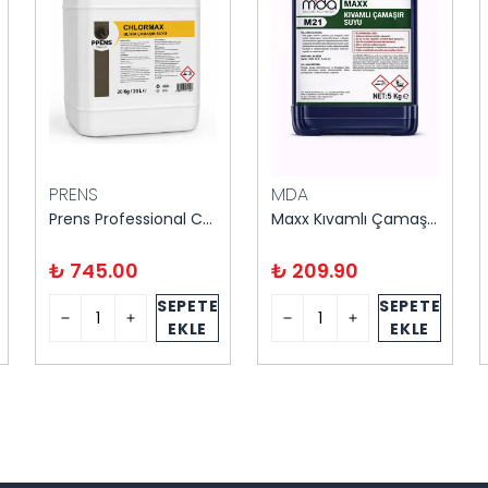
PRENS
MDA
Prens Professional Chlormax 20 kg
Maxx Kıvamlı Çamaşır Suyu 5 kg
₺ 745.00
₺ 209.90
SEPETE
SEPETE
EKLE
EKLE