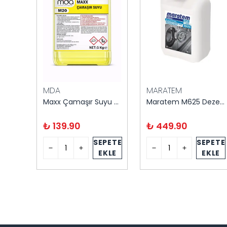
MDA
MARATEM
Domestos Yoğun Kıvamlı 3.240 ml – Maksimum Hijyen
Maxx Çamaşır Suyu 5 kg
Maratem M625 Dezenfektanlı Çamaşır Suyu 5 Litre
₺ 139.90
₺ 449.90
PETE
SEPETE
SEPETE
KLE
EKLE
EKLE