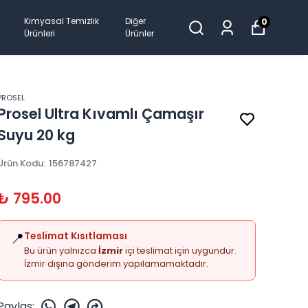
Kimyasal Temizlik
Diğer
0
Ürünleri
Ürünler
PROSEL
Prosel Ultra Kıvamlı Çamaşır
Suyu 20 kg
Ürün Kodu
:
156787427
₺ 795.00
📍
Teslimat Kısıtlaması
Bu ürün yalnızca
İzmir
içi teslimat için uygundur.
İzmir dışına gönderim yapılamamaktadır.
Paylaş
: