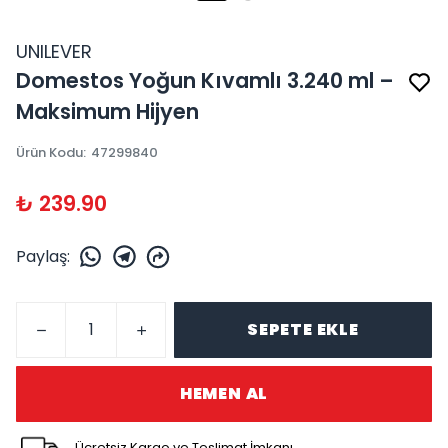
UNILEVER
Domestos Yoğun Kıvamlı 3.240 ml –
Maksimum Hijyen
Ürün Kodu
:
47299840
₺ 239.90
Paylaş
:
SEPETE EKLE
HEMEN AL
Ücretsiz Kargo ve Teslimat İmkanı