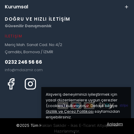
Kurumsal
DOĞRU VE HIZLI İLETIŞIM
Güvenilir Danışmanlık
İLETIŞIM
Meriç Mah. Sanat Cad. No:4/2
Çamdibi, Bornova / İZMİR
0232 246 56 66
info@mdaizmir.com
Alışveriş deneyiminizi iyileştirmek için
yasal düzenlemelere uygun çerezler
(cookies) kullanıyoruz. Detaylı bilgiye
Gizlilik ve Çerez Politikası
sayfamızdan
erişebilirsiniz.
Anladım
©2025 Tüm Hakları Saklıdır - ikas E-Ticaret
Altyapısı ile
Hazırlanmıştır.