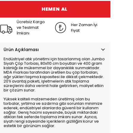
HEMEN AL
Ücretsiz Kargo
Her Zaman İyi
ve Teslimat
Fiyat
İmkanı
Ürün Açıklaması
Endüstriyel atık yönetimi için tasarlanmış olan Jumbo
Siyah Çöp Torbası, 80x110 cm boyutları ve 400 gram
kalınlığı ile mükemmel bir dayanıklılık sunmaktadır.
MDA markası tarafından üretilen bu çöp torbaları,
ağır yükleri taşıma kapasitesi ile dikkat çekmektedir.
20’li avantaj paketi, işletmelerin atık toplama
süreçlerini daha verimli hale getirirken, maliyet etkin
bir çözüm sunar.
Yüksek kaliteli malzemeden üretilmiş olan bu
torbalar, yırtılma ve sızdırma gibi sorunları minimize
ederek, endüstriyel alanlarda güvenli bir kullanım
sağlar. Geniş hacmi sayesinde, büyük miktardaki
atıkları tek seferde toplama imkanı sunar. Ayrıca,
siyah rengi sayesinde içeriklerin gizliliğini korur ve
estetik bir görünüm sağlar.