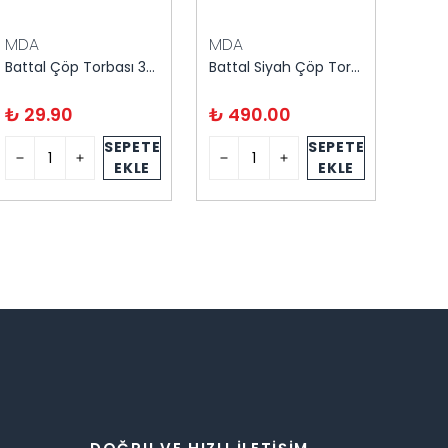
MDA
MDA
POL
Battal Çöp Torbası 300 Gram 75X90 cm 1 Rulo
Battal Siyah Çöp Torbası 300 gr 75X90 20'li
₺ 29.90
₺ 490.00
₺ 9
SEPETE
SEPETE
EKLE
EKLE