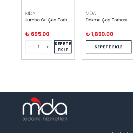
MDA
MDA
Hantal Çöp Torbası 600 Gram 100X150 cm / 1 Rulo
Jumbo Gri Çöp Torbası 400 Gram 80X110 20'li
Dökme Çöp Torbası Extra Kalın 25 kg
₺ 695.00
₺ 1,890.00
PETE
SEPETE
SEPETE EKLE
KLE
EKLE