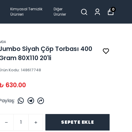
Kimyasal Temizlik
Diğer
0
Ürünleri
Ürünler
MDA
Jumbo Siyah Çöp Torbası 400
Gram 80X110 20'li
Ürün Kodu
:
148617748
₺ 630.00
Paylaş
:
SEPETE EKLE