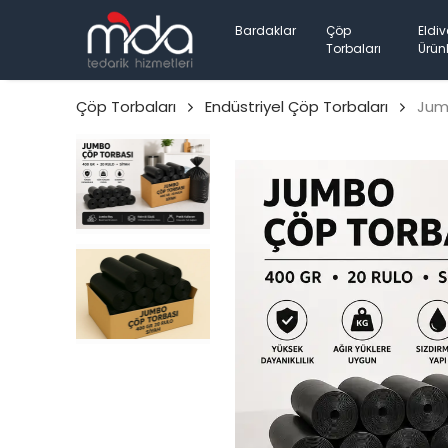
Bardaklar
Çöp
Eldiv
Torbaları
Ürünl
Çöp Torbaları
Endüstriyel Çöp Torbaları
Jumb