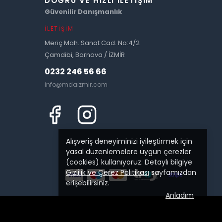
DOĞRU VE HIZLI İLETIŞIM
Güvenilir Danışmanlık
İLETIŞIM
Meriç Mah. Sanat Cad. No:4/2
Çamdibi, Bornova / İZMİR
0232 246 56 66
info@mdaizmir.com
Alışveriş deneyiminizi iyileştirmek için
yasal düzenlemelere uygun çerezler
(cookies) kullanıyoruz. Detaylı bilgiye
Gizlilik ve Çerez Politikası
sayfamızdan
erişebilirsiniz.
Anladım