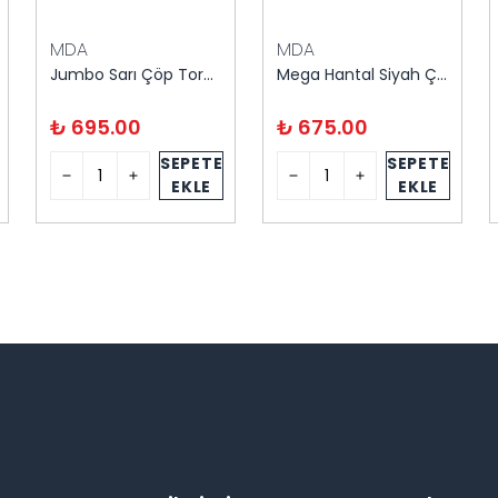
MDA
MDA
Jumbo Sarı Çöp Torbası 400 Gram 80X110 20'li
Mega Hantal Siyah Çöp Torbası 800 Gram 120X150 10'lu
₺ 695.00
₺ 675.00
SEPETE
SEPETE
EKLE
EKLE