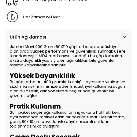
Her Zaman İyi Fiyat
Ürün Açıklaması
Jumbo Mavi 400 Gram 80X110 çöp torbaları, endüstriyel
alanlarda yüksek performans ve güvenilirlik sunmak üzere
tasarlanmıştır. MDA markasının sunduğu bu çöp torbaları,
ekstra dayanıklı yapısıyla en ağır atıkları bile güvenle
taşıma kapasitesine sahiptir.
Yüksek Dayanıklılık
Bu çöp torbaları, 400 gramlık kalınlığı sayesinde yırtılma ve
sızdırma riskini minimize eder. Endüstriyel kullanıma uygun
olan bu özellik, atık yönetim süreçlerinde güvenilir bir
çözüm sağlar.
Pratik Kullanım
20’li paket seçeneği, kullanıcıların iş yükünü hafifletirken,
aynı zamanda maliyet etkin bir çözüm sunar. Her bir torba,
geniş 80x110 cm boyutlarıyla büyük hacimli atıkların
toplanmasını kolaylaştırır.
Çevre Dostu Seçenek