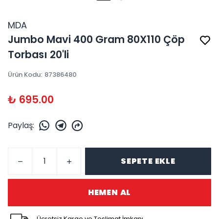
MDA
Jumbo Mavi 400 Gram 80X110 Çöp
Torbası 20'li
Ürün Kodu
:
87386480
₺ 695.00
Paylaş
:
SEPETE EKLE
HEMEN AL
Ücretsiz Kargo ve Teslimat İmkanı