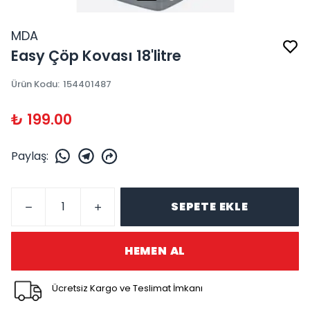
MDA
Easy Çöp Kovası 18'litre
Ürün Kodu
:
154401487
₺ 199.00
Paylaş
:
SEPETE EKLE
HEMEN AL
Ücretsiz Kargo ve Teslimat İmkanı